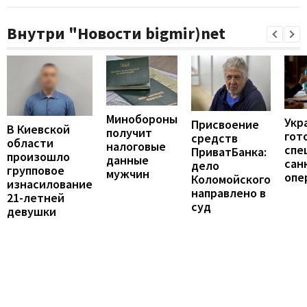
Внутри "Новости bigmir)net
Минобороны
Укр
Присвоение
В Киевской
получит
гот
средств
области
налоговые
спе
ПриватБанка:
произошло
данные
сан
дело
групповое
мужчин
опе
Коломойского
изнасилование
направлено в
21-летней
суд
девушки