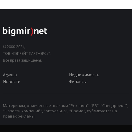
© 2000-2024,
ТОВ «КЕПРЕЙТ ПАРТНЕРС»".
Все права защищены.
Афиша
Недвижимость
Новости
Финансы
Материалы, отмеченные знаками "Реклама", "PR", "Спецпроект",
"Новости компаний", "Актуально", "Промо", публикуются на
правах рекламы.