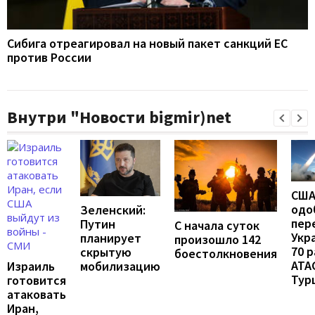
Сибига отреагировал на новый пакет санкций ЕС
против России
Внутри "Новости bigmir)net
СШ
одо
Зеленский:
пер
Путин
С начала суток
Укр
планирует
произошло 142
70 
скрытую
боестолкновения
ATA
мобилизацию
Израиль
Тур
готовится
атаковать
Иран,