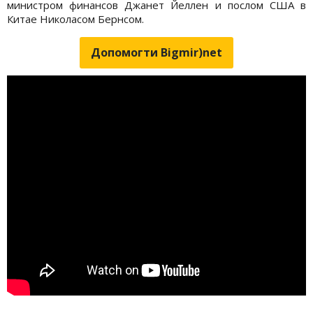
министром финансов Джанет Йеллен и послом США в
Китае Николасом Бернсом.
Допомогти Bigmir)net