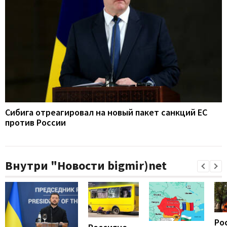
Сибига отреагировал на новый пакет санкций ЕС
против России
Внутри "Новости bigmir)net
Ро