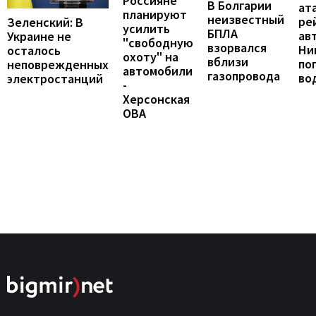
Россияне
В Болгарии
ат
планируют
неизвестный
ре
Зеленский: В
усилить
БПЛА
ав
Украине не
"свободную
взорвался
Ни
осталось
охоту" на
вблизи
по
неповрежденных
автомобили
газопровода
во
электростанций
-
Херсонская
ОВА