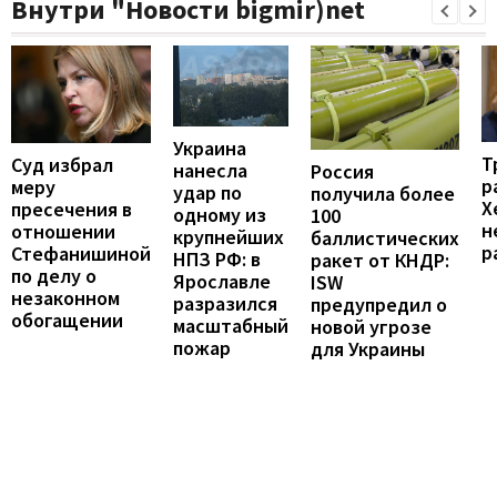
Внутри "Новости bigmir)net
Украина
Т
Суд избрал
нанесла
Россия
р
меру
удар по
получила более
Х
пресечения в
одному из
100
н
отношении
крупнейших
баллистических
р
Стефанишиной
НПЗ РФ: в
ракет от КНДР:
по делу о
Ярославле
ISW
незаконном
разразился
предупредил о
обогащении
масштабный
новой угрозе
пожар
для Украины