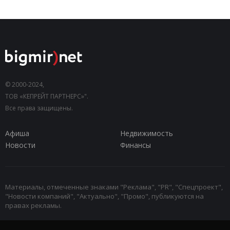
© 2000-2024,
ТОВ «КЕПРЕЙТ ПАРТНЕРС»".
Все права защищены.
Афиша
Недвижимость
Новости
Финансы
Материалы, отмеченные знаками "Реклама", "PR", "Спецпроект",
"Новости компаний", "Актуально", "Промо", публикуются на
правах рекламы.