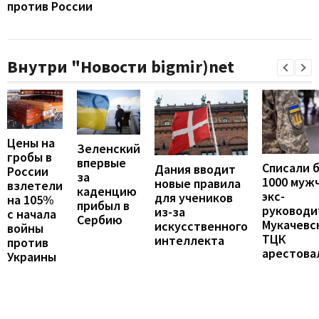
против России
Внутри "Новости bigmir)net
Цены на
Зеленский
гробы в
впервые
Списали 
Дания вводит
России
за
1000 муж
новые правила
взлетели
каденцию
экс-
для учеников
на 105%
прибыл в
руководи
из-за
с начала
Сербию
Мукачевс
искусственного
войны
ТЦК
интеллекта
против
арестова
Украины