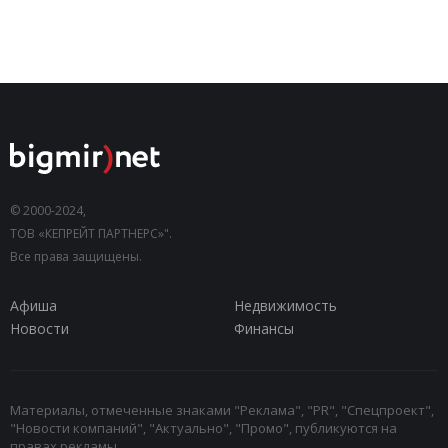
© 2000-2024,
ТОВ «КЕПРЕЙТ ПАРТНЕРС»".
Все права защищены.
Афиша
Недвижимость
Новости
Финансы
Материалы, отмеченные знаками "Реклама", "PR", "Спецпроект",
"Новости компаний", "Актуально", "Промо", публикуются на
правах рекламы.