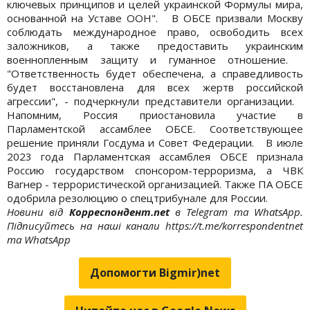
ключевых принципов и целей украинской Формулы мира,
основанной на Уставе ООН". В ОБСЕ призвали Москву
соблюдать международное право, освободить всех
заложников, а также предоставить украинским
военнопленным защиту и гуманное отношение.
"Ответственность будет обеспечена, а справедливость
будет восстановлена для всех жертв российской
агрессии", - подчеркнули представители организации.
Напомним, Россия приостановила участие в
Парламентской ассамблее ОБСЕ. Соответствующее
решение приняли Госдума и Совет Федерации. В июле
2023 года Парламентская ассамблея ОБСЕ признала
Россию государством спонсором-терроризма, а ЧВК
Вагнер - террористической организацией. Также ПА ОБСЕ
одобрила резолюцию о спецтрибунале для России.
Новини від
Корреспондент.net
в Telegram та WhatsApp.
Підписуйтесь на наші канали https://t.me/korrespondentnet
та WhatsApp
Допомогти Bigmir)net