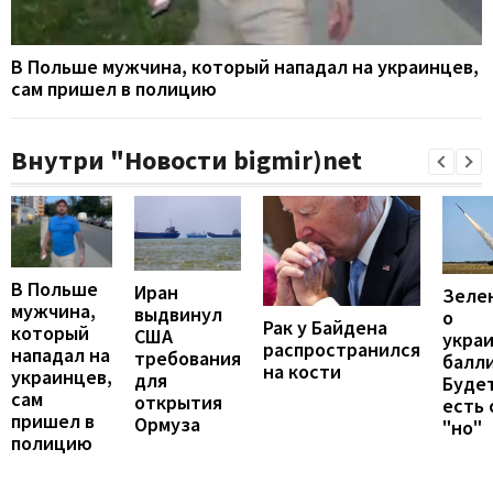
В Польше мужчина, который нападал на украинцев,
сам пришел в полицию
Внутри "Новости bigmir)net
В Польше
Иран
Зеле
мужчина,
выдвинул
о
Рак у Байдена
который
США
укра
распространился
нападал на
требования
балли
на кости
украинцев,
для
Будет
сам
открытия
есть
пришел в
Ормуза
"но"
полицию