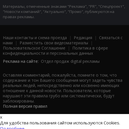
Материалы, отмеченные знаками "Реклама", "PR", "Спецпроект",
"Новости компаний", "Актуально", "Промо", публикуются на
правах рекламы.
Наши контакты и схема проезда
|
Редакция
|
Связаться с
нами
|
Разместить свои видеоматериалы
|
Пользовательское Соглашение
|
Политика в сфере
конфиденциальности и персональных данных
Реклама на сайте:
Отдел продаж digital рекламы
Оставляя комментарий, пожалуйста, помните о том, что
содержание и тон Вашего сообщения могут задеть чувства
реальных людей, непосредственно или косвенно имеющих
отношение к данной новости. Пользователи, которые
нарушают эти правила грубо или систематически, будут
заблокированы.
Полная версия правил
x
Для удобства пользования сайтом используются Cookies.
Подробнее...