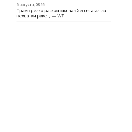
6 августа, 08:55
Трамп резко раскритиковал Хегсета из-за
нехватки ракет, — WP