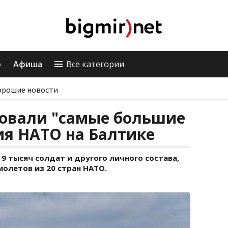
о
Афиша
Все категории
орошие новости
ровали "самые большие
ия НАТО на Балтике
 9 тысяч солдат и другого личного состава,
молетов из 20 стран НАТО.