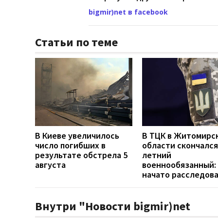
bigmir)net в facebook
Статьи по теме
В Киеве увеличилось
В ТЦК в Житомирс
число погибших в
области скончался
результате обстрела 5
летний
августа
военнообязанный:
начато расследов
Внутри "Новости bigmir)net