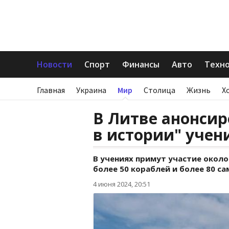
Новости
Спорт
Финансы
Авто
Техн
Главная
Украина
Мир
Столица
Жизнь
Х
В Литве анонси
в истории" учен
В учениях примут участие около
более 50 кораблей и более 80 са
4 июня 2024, 20:51