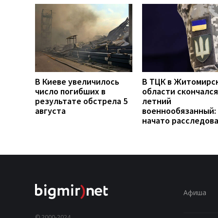
В Киеве увеличилось
В ТЦК в Житомирс
число погибших в
области скончался
результате обстрела 5
летний
августа
военнообязанный:
начато расследов
Афиша
© 2000-2024,