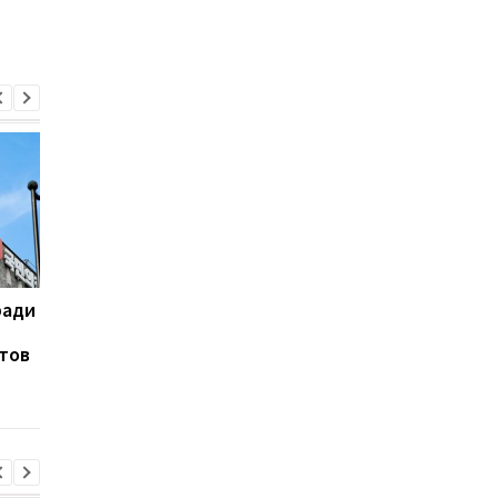
ради
На горе Петрос молния
Турция, Саудовская
поразила двух туристов
Аравия и Пакистан
тов
договорятся о
безопасности