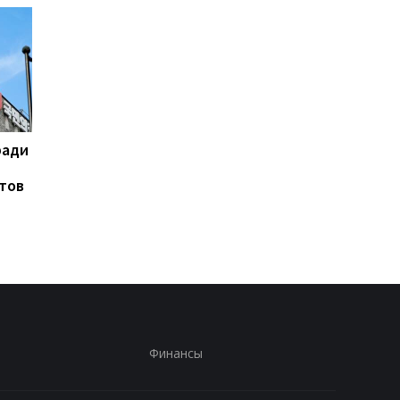
ради
На горе Петрос молния
Турция, Саудовская
поразила двух туристов
Аравия и Пакистан
тов
договорятся о
безопасности
Финансы