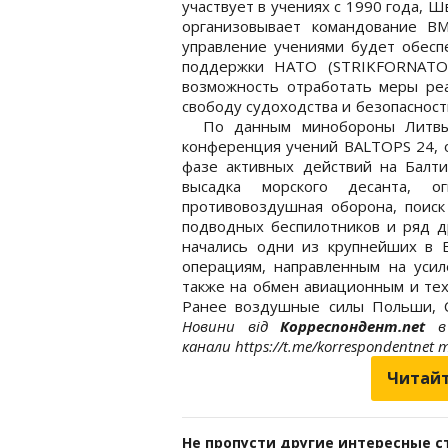
участвует в учениях с 1990 года, 
организовывает командование 
управление учениями будет обесп
поддержки НАТО (STRIKFORNATO
возможность отработать меры реа
свободу судоходства и безопасность
По данным минобороны Литвы, 
конференция учений BALTOPS 24, о
фазе активных действий на Балти
высадка морского десанта, ог
противовоздушная оборона, поиск
подводных беспилотников и ряд 
начались одни из крупнейших в
операциям, направленным на усил
также на обмен авиационным и тех
Ранее воздушные силы Польши, 
Новини від
Корреспондент.net
в 
канали https://t.me/korrespondentnet
Читайт
Не пропусти другие интересные с