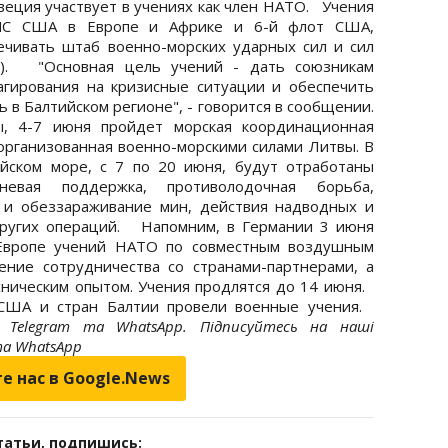
Швеция участвует в учениях как член НАТО. Учения
ВМС США в Европе и Африке и 6-й флот США,
ечивать штаб военно-морских ударных сил и сил
). "Основная цель учений - дать союзникам
гирования на кризисные ситуации и обеспечить
 в Балтийском регионе", - говорится в сообщении.
4-7 июня пройдет морская координационная
рганизованная военно-морскими силами Литвы. В
йском море, с 7 по 20 июня, будут отработаны
невая поддержка, противолодочная борьба,
 и обеззараживание мин, действия надводных и
других операций. Напомним, в Германии 3 июня
 Европе учений НАТО по совместным воздушным
ение сотрудничества со странами-партнерами, а
ническим опытом. Учения продлятся до 14 июня.
США и стран Балтии провели военные учения.
Telegram та WhatsApp. Підписуйтесь на наші
 та WhatsApp
е нас в Google.News
татьи, подпишись: