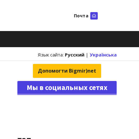
Почта
Искать
Язык сайта:
Русский
|
Українська
Допомогти Bigmir)net
Мы в социальных сетях