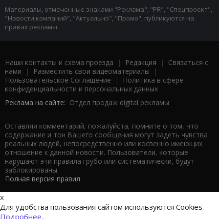
Материалы, отмеченные знаками "Реклама", "PR", "Спецпроект",
"Новости компаний", "Актуально", "Промо", публикуются на
правах рекламы.
Наши контакты и схема проезда
|
Редакция
|
Связаться с
нами
|
Разместить свои видеоматериалы
|
Пользовательское Соглашение
|
Политика в сфере
конфиденциальности и персональных данных
Реклама на сайте:
Отдел продаж digital рекламы
Оставляя комментарий, пожалуйста, помните о том, что
содержание и тон Вашего сообщения могут задеть чувства
реальных людей, непосредственно или косвенно имеющих
отношение к данной новости. Пользователи, которые
нарушают эти правила грубо или систематически, будут
заблокированы.
Полная версия правил
x
Для удобства пользования сайтом используются Cookies.
Подробнее...