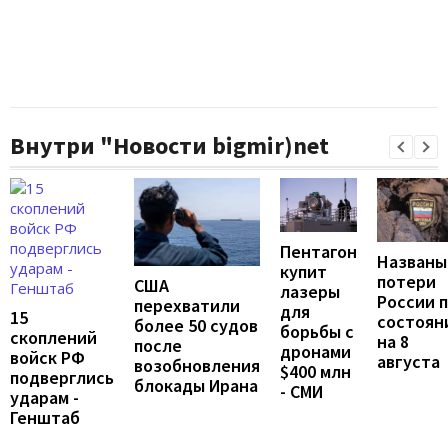
Внутри "Новости bigmir)net
Пентагон
Названы
купит
потери
США
лазеры
России 
перехватили
для
15
состоян
более 50 судов
борьбы с
скоплений
на 8
после
дронами
войск РФ
августа
возобновления
$400 млн
подверглись
блокады Ирана
- СМИ
ударам -
Генштаб