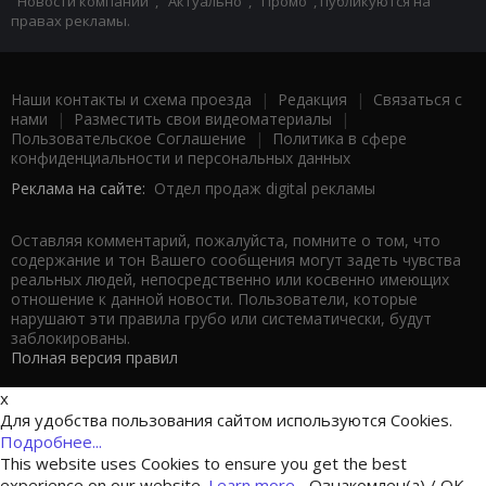
"Новости компаний", "Актуально", "Промо", публикуются на
правах рекламы.
Наши контакты и схема проезда
|
Редакция
|
Связаться с
нами
|
Разместить свои видеоматериалы
|
Пользовательское Соглашение
|
Политика в сфере
конфиденциальности и персональных данных
Реклама на сайте:
Отдел продаж digital рекламы
Оставляя комментарий, пожалуйста, помните о том, что
содержание и тон Вашего сообщения могут задеть чувства
реальных людей, непосредственно или косвенно имеющих
отношение к данной новости. Пользователи, которые
нарушают эти правила грубо или систематически, будут
заблокированы.
Полная версия правил
x
Для удобства пользования сайтом используются Cookies.
Подробнее...
This website uses Cookies to ensure you get the best
experience on our website.
Learn more...
Ознакомлен(а) / OK