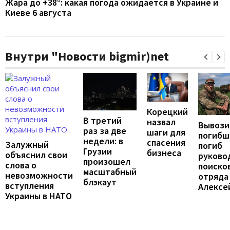
Жара до +38°: какая погода ожидается в Украине и
Киеве 6 августа
Внутри "Новости bigmir)net
Корецкий
В третий
назвал
Вывози
раз за две
шаги для
погибш
недели: в
спасения
Залужный
погиб
Грузии
бизнеса
объяснил свои
руково
произошел
слова о
поиско
масштабный
невозможности
отряда
блэкаут
вступления
Алексе
Украины в НАТО