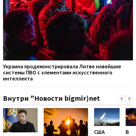
Украина продемонстрировала Литве новейшие
системы ПВО с элементами искусственного
интеллекта
Внутри "Новости bigmir)net
США
В