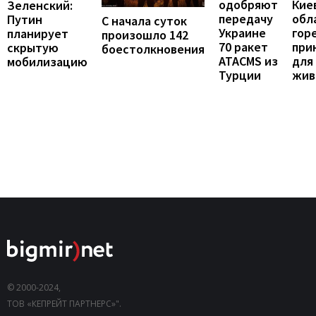
одобряют
Кие
Зеленский:
передачу
обл
Путин
С начала суток
Украине
гор
планирует
произошло 142
70 ракет
при
скрытую
боестолкновения
ATACMS из
для
мобилизацию
Турции
жив
© 2000-2024,
ТОВ «КЕПРЕЙТ ПАРТНЕРС»".