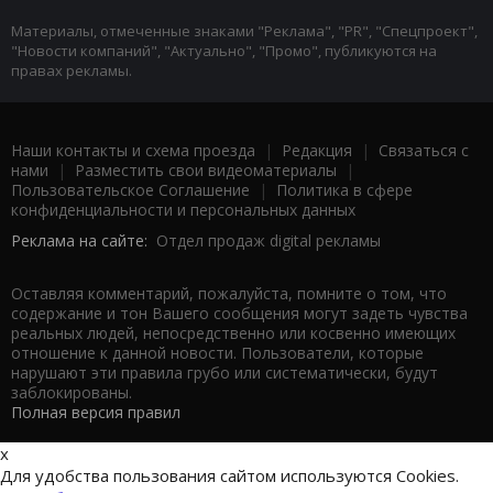
Материалы, отмеченные знаками "Реклама", "PR", "Спецпроект",
"Новости компаний", "Актуально", "Промо", публикуются на
правах рекламы.
Наши контакты и схема проезда
|
Редакция
|
Связаться с
нами
|
Разместить свои видеоматериалы
|
Пользовательское Соглашение
|
Политика в сфере
конфиденциальности и персональных данных
Реклама на сайте:
Отдел продаж digital рекламы
Оставляя комментарий, пожалуйста, помните о том, что
содержание и тон Вашего сообщения могут задеть чувства
реальных людей, непосредственно или косвенно имеющих
отношение к данной новости. Пользователи, которые
нарушают эти правила грубо или систематически, будут
заблокированы.
Полная версия правил
x
Для удобства пользования сайтом используются Cookies.