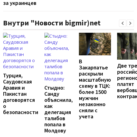
за украинцев
Внутри "Новости bigmir)net
В
Две тр
Закарпатье
россий
раскрыли
Турция,
регион
масштабную
Саудовская
платят
схему в ТЦК:
Аравия и
Стыдно:
вербов
более 1500
Пакистан
Санду
контра
мужчин
договорятся
объяснила,
незаконно
о
как
сняли с
безопасности
делегация
учета
талибов
попала в
Молдову