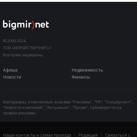
© 2000-2024,
ТОВ «КЕПРЕЙТ ПАРТНЕРС»".
Все права защищены.
Афиша
Недвижимость
Новости
Финансы
Материалы, отмеченные знаками "Реклама", "PR", "Спецпроект",
"Новости компаний", "Актуально", "Промо", публикуются на
правах рекламы.
Наши контакты и схема проезда
|
Редакция
|
Связаться с