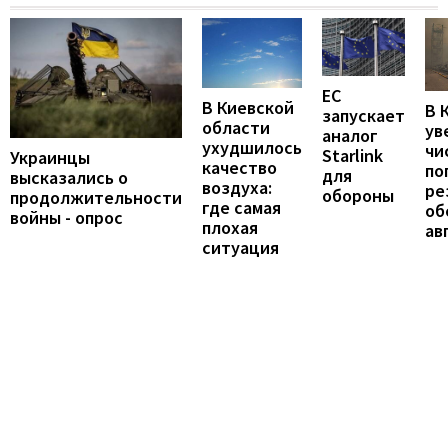
ЕС
В Киевской
В 
запускает
области
ув
аналог
ухудшилось
чи
Starlink
Украинцы
качество
по
для
высказались о
воздуха:
ре
обороны
продолжительности
где самая
об
войны - опрос
плохая
ав
ситуация