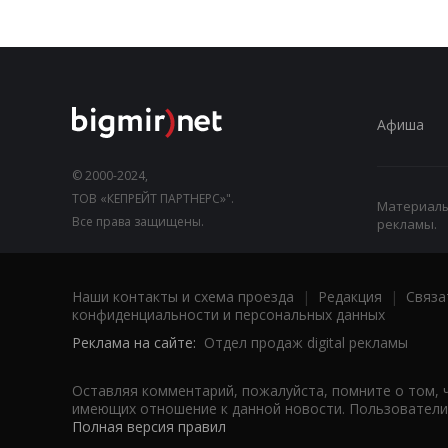
Афиша
© 2000-2024,
ТОВ «КЕПРЕЙТ ПАРТНЕРС»".
Материалы,
Все права защищены.
рекламы.
Наши контакты и схема проезда
|
Редакция
|
Связа
конфиденциальности и персональных данных
Реклама на сайте:
Отдел продаж digital рекламы
Оставляя комментарий, пожалуйста, помните о том, 
имеющих отношение к данной новости. Пользователи,
Полная версия правил