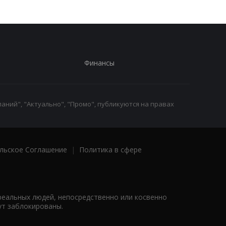
Финансы
аний", "Актуально", "Промо", публикуются на правах
льское Соглашение
|
Политика в сфере
реальных людей, непосредственно или косвенно
ут заблокированы.