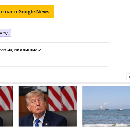
е нас в Google.News
4 год
татьи, подпишись: