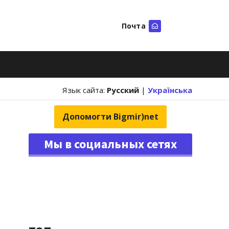
Почта
Искать
Язык сайта:
Русский
|
Українська
Допомогти Bigmir)net
Мы в социальных сетях