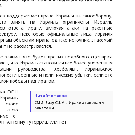
.
в поддерживает право Израиля на самооборону,
сти влиять на Израиль ограничены. Израиль
тов ответа Ирану, включая атаки на ракетные
руктуру. Некоторые официальные лица Израиля
ерным объектам Ирана, однако источник, знакомый
ант не рассматривается.
заявил, что будет против подобного сценария.
ют, что Израиль становится все более уверенным
ции руководства "Хезболлы". Израильское
понести военные и политические убытки, если это
ской победы над Ираном.
ека ООН
Читайте также:
 Израиль
СМИ: Базу США в Ираке атаковали
 своих
ракетами
ь свою
симо от
ОН, Антониу Гутерриш или нет.