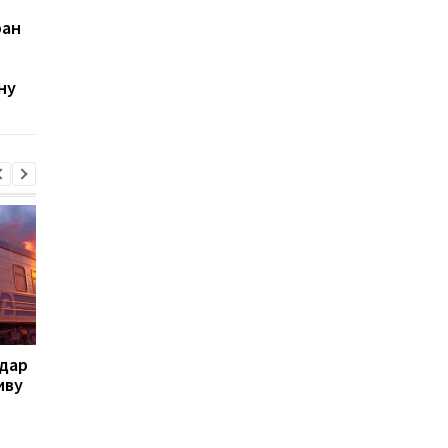
Иран опроверг
США нанесли новые
ран
заявление Трампа о
удары по Ирану посл
переговорах с США и
атаки на американс
выступил с новым
базу в Иордании
ну
заявлением по поводу
Ормузского пролива
удар
Летела баллистика и
Стало известно, в к
иву
"шахеды": как
области больше все
сработала ПВО
жалуются на ТЦК