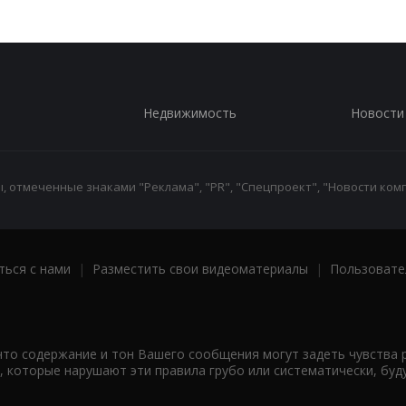
Недвижимость
Новости
 отмеченные знаками "Реклама", "PR", "Спецпроект", "Новости комп
ться с нами
|
Разместить свои видеоматериалы
|
Пользовате
что содержание и тон Вашего сообщения могут задеть чувства 
 которые нарушают эти правила грубо или систематически, буд