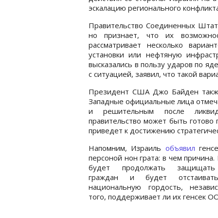
эскалацию регионального конфликта
Правительство Соединенных Штато
но признает, что их возможно
рассматривает несколько вариан
установки или нефтяную инфраст
высказались в пользу ударов по яд
с ситуацией, заявил, что такой вари
Президент США Джо Байден также 
Западные официальные лица отмеча
и решительным после ликвида
правительство может быть готово 
приведет к достижению стратегиче
Напомним, Израиль
объявил
генс
персоной нон грата: в чем причина.
будет продолжать защищать
граждан и будет отстаиват
национальную гордость, незави
того, поддерживает ли их генсек О