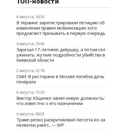
ТОП-новости
6 августа, 16:30
В Украине зарегистрировали петицию об
изменении правил мобилизации: кого
предлагают призывать в первую очередь
4 августа, 16:45
Зарезал 17-летнюю девушку, а потом сел
ужинать: жуткие подробности убийства в
Киевской области
2 августа, 22:18
СМИ: В ресторане в Москве погибла дочь
генерала
6 августа, 13:20
Виктор Ющенко занял новую должность:
что известно о его назначении
6 августа, 08:55
Трамп резко раскритиковал Хегсета из-за
нехватки ракет, — WP