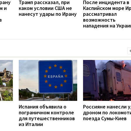
рану
Трамп рассказал, при
После инцидента в
м и
каком условии США не
Каспийском море И
нанесут удары по Ирану
рассматривал
в
возможность
нападения на Украи
Испания объявила о
Россияне нанесли 
й
пограничном контроле
дроном по локомот
для путешественников
поезда Сумы-Киев
из Италии