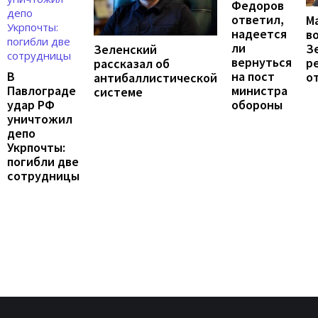
Федоров
ответил,
М
надеется
в
ли
З
Зеленский
вернуться
р
рассказал об
на пост
В
о
антибаллистической
министра
Павлограде
системе
обороны
удар РФ
уничтожил
депо
Укрпочты:
погибли две
сотрудницы