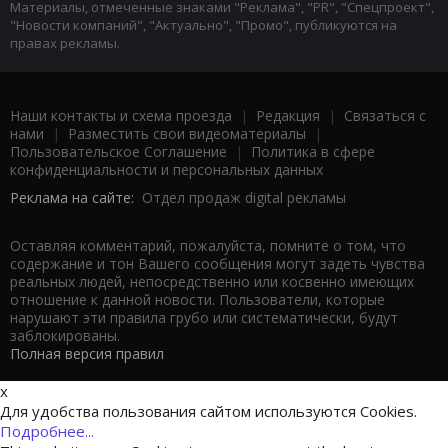
Материалы, отмеченные знаками "Реклама", "PR", "Спецпроект",
"Новости компаний", "Актуально", "Промо", публикуются на
правах рекламы.
Наши контакты и схема проезда
|
Редакция
|
Связаться с
нами
|
Разместить свои видеоматериалы
|
Пользовательское Соглашение
|
Политика в сфере
конфиденциальности и персональных данных
Реклама на сайте:
Отдел продаж digital рекламы
Оставляя комментарий, пожалуйста, помните о том, что
содержание и тон Вашего сообщения могут задеть чувства
реальных людей, непосредственно или косвенно имеющих
отношение к данной новости. Пользователи, которые
нарушают эти правила грубо или систематически, будут
заблокированы.
Полная версия правил
x
Для удобства пользования сайтом используются Cookies.
Подробнее...