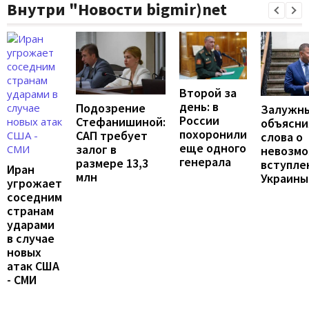
Внутри "Новости bigmir)net
Второй за
день: в
Подозрение
Залужн
России
Стефанишиной:
объясни
похоронили
САП требует
слова о
еще одного
залог в
невозм
генерала
размере 13,3
вступле
Иран
млн
Украины
угрожает
соседним
странам
ударами
в случае
новых
атак США
- СМИ