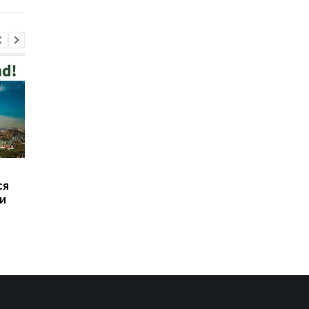
В Польше мужчина,
Иран выдвинул США
ся
который нападал на
требования для
и
украинцев, сам пришел
открытия Ормуза
в полицию