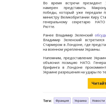
Во время встречи президент 
намерен представить Макрон
победы, который уже передали п
министру Великобритании Киру Ст
генеральному секретарю НАТ
Рютте.
Ранее Владимир Зеленский
обсуд
Владимир Зеленский встретился
Стармером в Лондоне, где предст
на военном укреплении Украины.
Напомним, предоставление Украи
объяснил позицию НАТО. Генер
брифинга в Лондоне прокоммент
Украине разрешения на удары по т
Читайт
Теги:
Франция
Украина
Новости