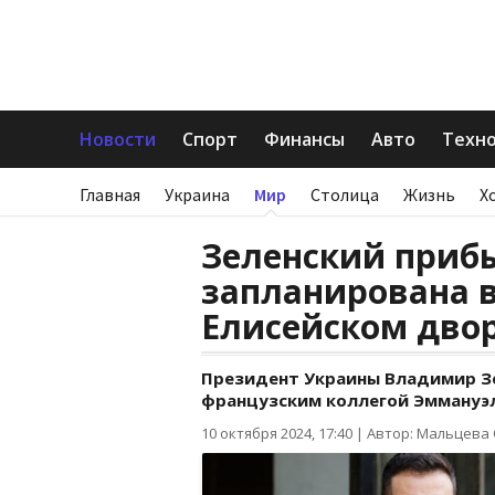
Новости
Спорт
Финансы
Авто
Техн
Главная
Украина
Мир
Столица
Жизнь
Х
Зеленский приб
запланирована в
Елисейском дво
Президент Украины Владимир Зе
французским коллегой Эммануэл
10 октября 2024, 17:40
|
Автор: Мальцева 