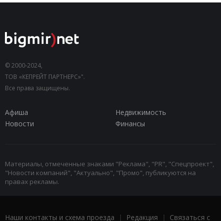
© 2000-2024,
ТОВ «КЕПРЕЙТ ПАРТНЕРС»".
Все права защищены.
Афиша
Недвижимость
Новости
Финансы
Материалы, отмеченные знаками "Реклама", "PR", "Спецпроект",
"Новости компаний", "Актуально", "Промо", публикуются на
правах рекламы.
Наши контакты и схема проезда
|
Редакция
|
Связаться с