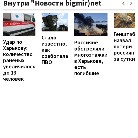
Внутри "Новости bigmir)net
Генштаб
Стало
назвал
Удар по
Россияне
известно,
потери
Харькову:
обстреляли
как
россиян
количество
многоэтажки
сработала
за сутки
раненых
в Харькове,
ПВО
увеличилось
есть
до 13
погибшие
человек