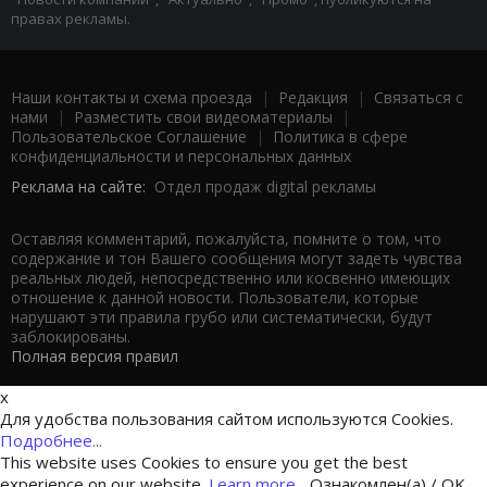
правах рекламы.
Наши контакты и схема проезда
|
Редакция
|
Связаться с
нами
|
Разместить свои видеоматериалы
|
Пользовательское Соглашение
|
Политика в сфере
конфиденциальности и персональных данных
Реклама на сайте:
Отдел продаж digital рекламы
Оставляя комментарий, пожалуйста, помните о том, что
содержание и тон Вашего сообщения могут задеть чувства
реальных людей, непосредственно или косвенно имеющих
отношение к данной новости. Пользователи, которые
нарушают эти правила грубо или систематически, будут
заблокированы.
Полная версия правил
x
Для удобства пользования сайтом используются Cookies.
Подробнее...
This website uses Cookies to ensure you get the best
experience on our website.
Learn more...
Ознакомлен(а) / OK