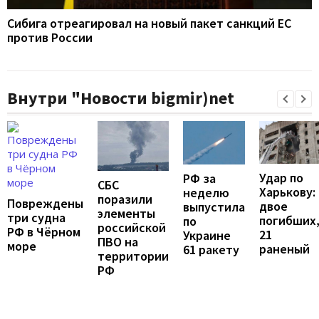
Сибига отреагировал на новый пакет санкций ЕС
против России
Внутри "Новости bigmir)net
Удар по
РФ за
СБС
Харькову:
неделю
поразили
Повреждены
двое
выпустила
элементы
три судна
погибших
по
российской
РФ в Чёрном
21
Украине
ПВО на
море
раненый
61 ракету
территории
РФ