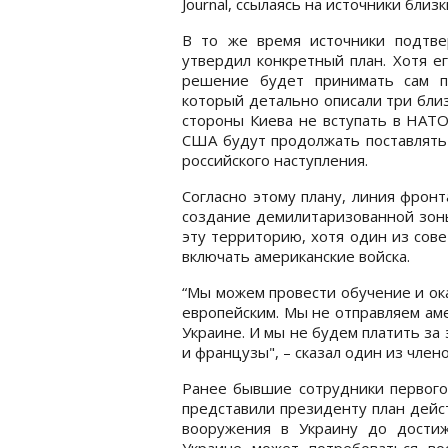
Journal, ссылаясь на источники близк
В то же время источники подтв
утвердил конкретный план. Хотя е
решение будет принимать сам п
который детально описали три близ
стороны Киева не вступать в НАТО
США будут продолжать поставлять
российского наступления.
Согласно этому плану, линия фронт
создание демилитаризованной зоны
эту территорию, хотя один из сове
включать американские войска.
“Мы можем провести обучение и ок
европейским. Мы не отправляем ам
Украине. И мы не будем платить за 
и французы", – сказал один из член
Ранее бывшие сотрудники первого
представили президенту план дейс
вооружения в Украину до дости
Украине может потребоваться во