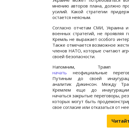
мнению авторов плана, должно пр
усилий. Какой стратегии приде
остается неясным.
Согласно отчетам СМИ, Украина 
военных стратегий, не проявляя г
Кремль не выражает особого интере
Также отмечается возможное жестк
членов НАТО, которые считают агр
своей безопасности.
Напомним, Трамп м
начать
неофициальные перего
Путиным до своей инаугура
аналитик Дикинсон. Между Тр
Кремлем еще до инаугурации
начаться закрытые переговоры, ре
которых могут быть продемонстрир
свое согласие или отказаться от нее
Читайт