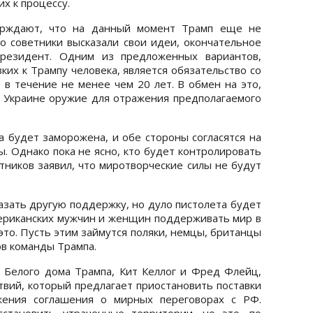
их к процессу.
ерждают, что на данный момент Трамп еще не
го советники высказали свои идеи, окончательное
резидент. Одним из предложенных вариантов,
ких к Трампу человека, является обязательство со
 в течение не менее чем 20 лет. В обмен на это,
 Украине оружие для отражения предполагаемого
а будет заморожена, и обе стороны согласятся на
. Однако пока не ясно, кто будет контролировать
тников заявил, что миротворческие силы не будут
азать другую поддержку, но дуло пистолета будет
ериканских мужчин и женщин поддерживать мир в
это. Пусть этим займутся поляки, немцы, британцы
ов команды Трампа.
 Белого дома Трампа, Кит Келлог и Фред Флейц,
твий, который предлагает приостановить поставки
жения соглашения о мирных переговорах с РФ.
сстановить утраченные территории, но это, по