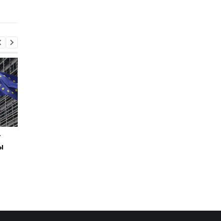
учета
г
В Киеве увеличилось
В ТЦК в Житомирско
ы
число погибших в
области скончался 4
результате обстрела 5
летний
августа
военнообязанный:
начато расследован