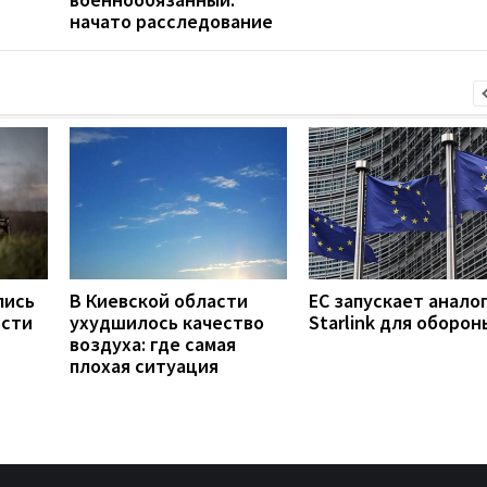
начато расследование
лись
В Киевской области
ЕС запускает анало
ости
ухудшилось качество
Starlink для оборон
воздуха: где самая
плохая ситуация