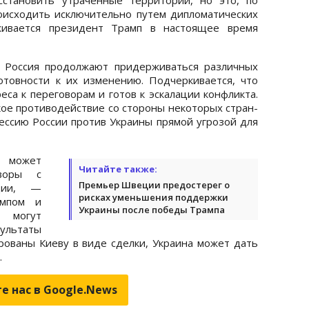
оисходить исключительно путем дипломатических
рживается президент Трамп в настоящее время
и Россия продолжают придерживаться различных
отовности к их изменению. Подчеркивается, что
са к переговорам и готов к эскалации конфликта.
ое противодействие со стороны некоторых стран-
ессию России против Украины прямой угрозой для
ожет
Читайте также:
воры с
Премьер Швеции предостерег о
ции, —
рисках уменьшения поддержки
ампом и
Украины после победы Трампа
 могут
зультаты
ованы Киеву в виде сделки, Украина может дать
.
е нас в Google.News