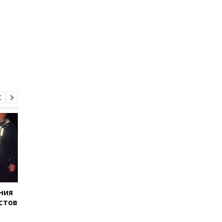
ния
В Закарпатье раскрыли
Украинцы высказали
стов
масштабную схему в
о продолжительнос
ТЦК: более 1500 мужчин
войны - опрос
незаконно сняли с