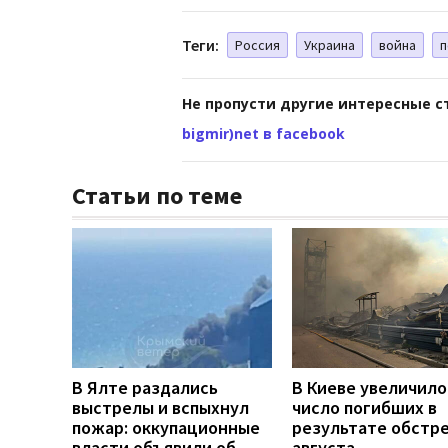
Теги:
Россия
Украина
война
п
Не пропусти другие интересные с
bigmir)net в facebook
Статьи по теме
В Ялте раздались
В Киеве увеличило
выстрелы и вспыхнул
число погибших в
пожар: оккупационные
результате обстре
власти объявили об
августа