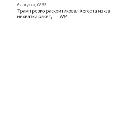
6 августа, 08:55
Трамп резко раскритиковал Хегсета из-за
нехватки ракет, — WP