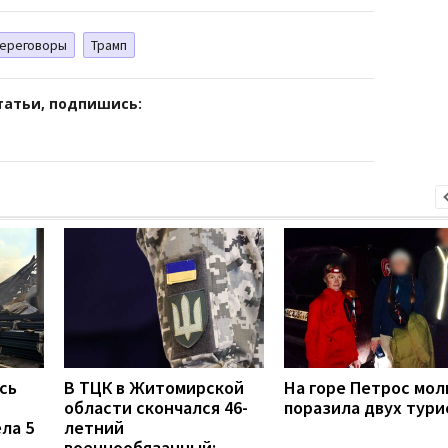
ереговоры
Трамп
татьи, подпишись:
сь
В ТЦК в Житомирской
На горе Петрос мол
области скончался 46-
поразила двух тури
ла 5
летний
военнообязанный: