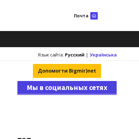
Почта
Искать
Язык сайта:
Русский
|
Українська
Допомогти Bigmir)net
Мы в социальных сетях