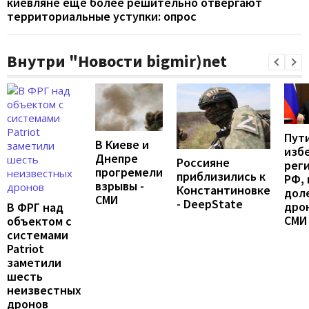
киевляне ещё более решительно отвергают
территориальные уступки: опрос
Внутри "Новости bigmir)net
Пут
В Киеве и
изб
Днепре
Россияне
рег
прогремели
приблизились к
РФ, 
взрывы -
Константиновке
дол
СМИ
- DeepState
дрон
В ФРГ над
СМИ
объектом с
системами
Patriot
заметили
шесть
неизвестных
дронов