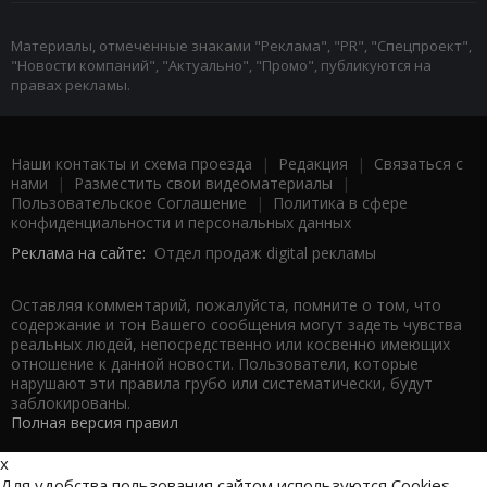
Материалы, отмеченные знаками "Реклама", "PR", "Спецпроект",
"Новости компаний", "Актуально", "Промо", публикуются на
правах рекламы.
Наши контакты и схема проезда
|
Редакция
|
Связаться с
нами
|
Разместить свои видеоматериалы
|
Пользовательское Соглашение
|
Политика в сфере
конфиденциальности и персональных данных
Реклама на сайте:
Отдел продаж digital рекламы
Оставляя комментарий, пожалуйста, помните о том, что
содержание и тон Вашего сообщения могут задеть чувства
реальных людей, непосредственно или косвенно имеющих
отношение к данной новости. Пользователи, которые
нарушают эти правила грубо или систематически, будут
заблокированы.
Полная версия правил
x
Для удобства пользования сайтом используются Cookies.