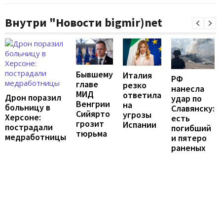
Внутри "Новости bigmir)net
Бывшему
Италия
РФ
главе
резко
нанесла
МИД
ответила
Дрон поразил
удар по
Венгрии
на
больницу в
Славянску:
Сийярто
угрозы
Херсоне:
есть
грозит
Испании
пострадали
погибший
тюрьма
медработницы
и пятеро
раненых