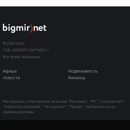
© 2000-2024,
ТОВ «КЕПРЕЙТ ПАРТНЕРС»".
Все права защищены.
Афиша
Недвижимость
Новости
Финансы
Материалы, отмеченные знаками "Реклама", "PR", "Спецпроект",
"Новости компаний", "Актуально", "Промо", публикуются на
правах рекламы.