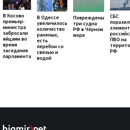
В Косово
СБС
В Одессе
Повреждены
премьер-
поразил
увеличилось
три судна
министра
элемен
количество
РФ в Чёрном
забросали
российс
раненых,
море
яйцами во
ПВО на
есть
время
террит
перебои со
заседания
РФ
связью и
парламента
водой