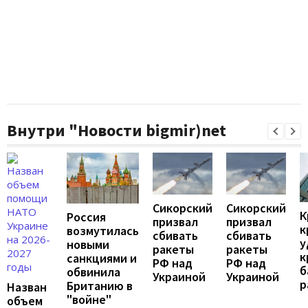
Внутри "Новости bigmir)net
Сикорский
Сикорский
К
Россия
призвал
призвал
к
возмутилась
сбивать
сбивать
у
новыми
ракеты
ракеты
к
санкциями и
РФ над
РФ над
б
обвинила
Украиной
Украиной
р
Британию в
Назван
"войне"
объем