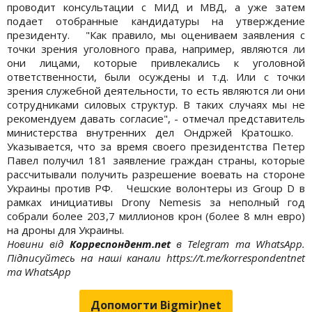
проводит консультации с МИД и МВД, а уже затем
подает отобранные кандидатуры на утверждение
президенту. "Как правило, мы оцениваем заявления с
точки зрения уголовного права, например, являются ли
они лицами, которые привлекались к уголовной
ответственности, были осуждены и т.д. Или с точки
зрения служебной деятельности, то есть являются ли они
сотрудниками силовых структур. В таких случаях мы не
рекомендуем давать согласие", - отмечал представитель
министерства внутренних дел Ондржей Кратошко.
Указывается, что за время своего президентства Петер
Павел получил 181 заявление граждан страны, которые
рассчитывали получить разрешение воевать на стороне
Украины против РФ. Чешские волонтеры из Group D в
рамках инициативы Drony Nemesis за неполный год
собрали более 203,7 миллионов крон (более 8 млн евро)
на дроны для Украины.
Новини від
Корреспондент.net
в Telegram та WhatsApp.
Підписуйтесь на наші канали https://t.me/korrespondentnet
та WhatsApp
Допомогти Bigmir)net