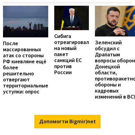
Сибига
отреагировал
Зеленский
После
на новый
обсудил с
массированных
пакет
Драпатым
атак со стороны
санкций ЕС
вопросы оборо
РФ киевляне ещё
против
Донецкой
более
России
области,
решительно
противоракетн
отвергают
обороны и
территориальные
кадровых
уступки: опрос
изменений в ВС
Допомогти Bigmir)net