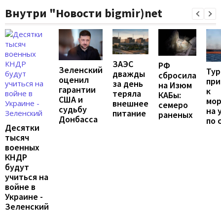
Внутри "Новости bigmir)net
ЗАЭС
РФ
Зеленский
Тур
дважды
сбросила
оценил
при
за день
на Изюм
гарантии
к
теряла
КАБы:
США и
мо
внешнее
семеро
судьбу
на 
питание
раненых
Донбасса
по 
Десятки
тысяч
военных
КНДР
будут
учиться на
войне в
Украине -
Зеленский