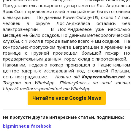
Представитель пожарного департамента Лос-Анджелеса
Эрик Скотт призвал жителей этих районов быть готовыми
к эвакуации. По данным PowerOutage.US, около 17 тыс.
человек в округе Лос-Анджелеса остались без
электроэнергии. В Лос-Анджелесе уже несколько
месяцев не было осадков. По данным метеорологической
службы, с 1 июля в городе выпало всего 4 мм осадков. На
контрольно-пропускном пункте Баграташен в Армении на
границе с Грузией произошел большой пожар. По
предварительным данным, горел склад с пиротехникой.
Напомним, недавно пожар произошел в Национальном
центре ядерных исследований под столицей Польши,
есть пострадавшие.
Новини від
Корреспондент.net
в
Telegram та WhatsApp. Підписуйтесь на наші канали
https://t.me/korrespondentnet та WhatsApp
Читайте нас в Google.News
Не пропусти другие интересные статьи, подпишись:
bigmir)net в facebook