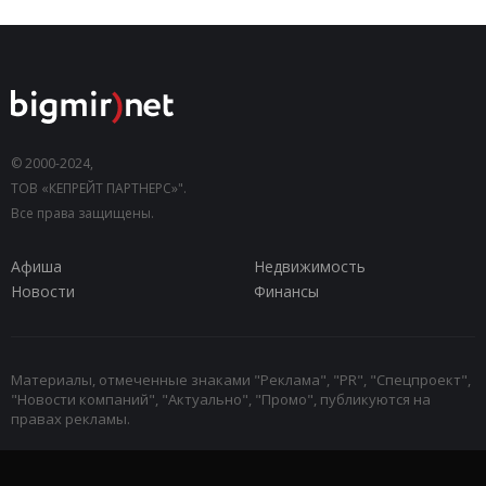
© 2000-2024,
ТОВ «КЕПРЕЙТ ПАРТНЕРС»".
Все права защищены.
Афиша
Недвижимость
Новости
Финансы
Материалы, отмеченные знаками "Реклама", "PR", "Спецпроект",
"Новости компаний", "Актуально", "Промо", публикуются на
правах рекламы.