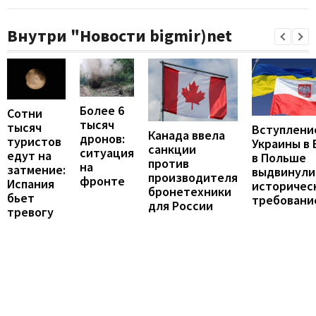
Внутри "Новости bigmir)net
Более 6
Сотни
тысяч
тысяч
Вступлени
Канада ввела
дронов:
туристов
Украины в 
санкции
ситуация
едут на
в Польше
против
на
затмение:
выдвинули
производителя
фронте
Испания
историчес
бронетехники
бьет
требовани
для России
тревогу