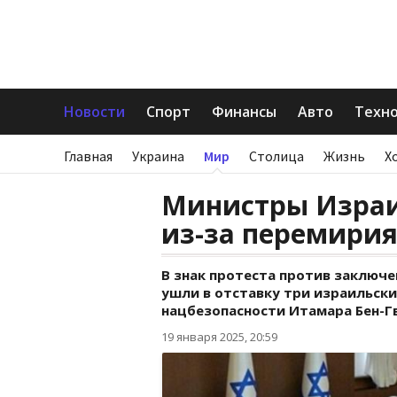
Новости
Спорт
Финансы
Авто
Техн
Главная
Украина
Мир
Столица
Жизнь
Х
Министры Израи
из-за перемири
В знак протеста против заключе
ушли в отставку три израильск
нацбезопасности Итамара Бен-Г
19 января 2025, 20:59