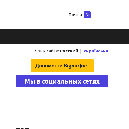
Почта
Искать
Язык сайта:
Русский
|
Українська
Допомогти Bigmir)net
Мы в социальных сетях