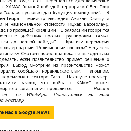
ьяху в том, что он "перешел все идеологические
е с ХАМАС "полной победой терроризма".Бен-Гвир
ие "создает условия для будущих похищений". В
ен-Гвира – министр наследия Амихай Элиягу и
и и национальной стойкости Ицхак Вассерлауф.
оде из правящей коалиции. В заявлении говорится
военные действия против группировки ХАМАС
аться до полной победы". Критику перемирия
и лидер партии "Религиозный сионизм" Бецалель
Нетаньяху Смотрич пообещал пока не выходить из
 сделать, если правительство примет решение о
ирия. Выход Смотрича из правительства может
Израиле, сообщают израильские СМИ. Напомним,
е перемирия в секторе Газа. Накануне премьер-
таньяху заявил, что война с ХАМАС может
тап мирного соглашения провалится.
Новини
gram та WhatsApp. Підписуйтесь на наші
 та WhatsApp
е нас в Google.News