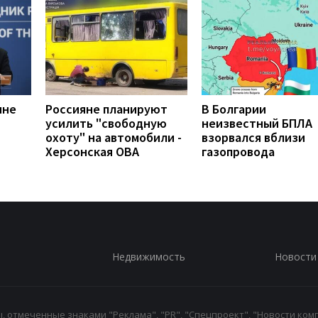
ине
Россияне планируют
В Болгарии
усилить "свободную
неизвестный БПЛА
охоту" на автомобили -
взорвался вблизи
Херсонская ОВА
газопровода
Недвижимость
Новости
 отмеченные знаками "Реклама", "PR", "Спецпроект", "Новости комп