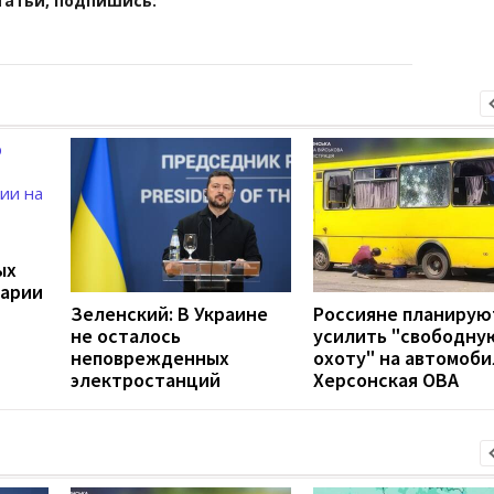
татьи, подпишись:
ых
варии
Зеленский: В Украине
Россияне планирую
не осталось
усилить "свободну
неповрежденных
охоту" на автомоби
электростанций
Херсонская ОВА