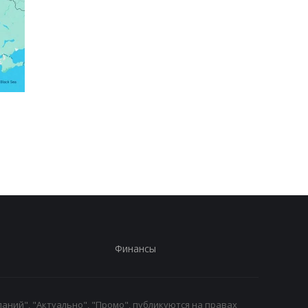
Россияне атаковали
Зеленский рассказал
рейсовый автобус в
разговоре с Вучичем
Никополе: погиб
водитель
Финансы
аний", "Актуально", "Промо", публикуются на правах