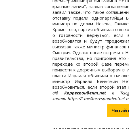
премьер-министра Биньямина Нетан
красные линии", назвав соглашени
заявил также, что такое соглашен
отставку подали однопартийцы Б
министр по делам Негева, Галиле
Кроме того, партия объявила о вых
о готовности вернуться, если 
возобновятся и будут "продолж
высказал также министр финансов 
Смотрич. Однако после встречи с 
правительства, но пригрозил это
переходе ко второй фазе перем
привести к досрочным выборам в 
власти Израиля объявили о начал
министр Израиля Беньямин Не
возобновиться, если второй э
від
Корреспондент.net
в Tele
канали https://t.me/korrespondentnet
Читайт