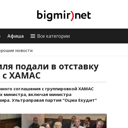
о
Афиша
Все категории
орошие новости
ля подали в отставку
я с ХАМАС
нного соглашения с группировкой ХАМАС
их министра, включая министра
вира. Ультраправая партия "Оцма Ехудит"