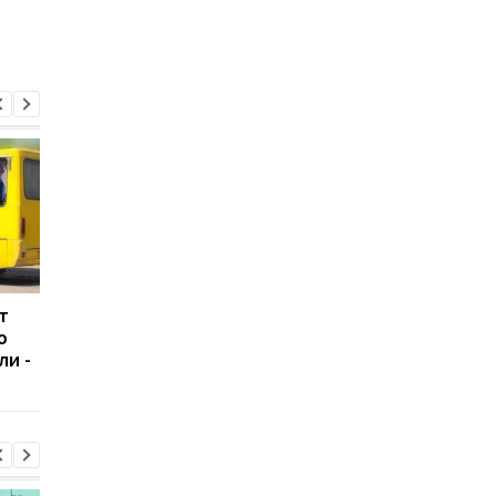
т
В Болгарии
Россияне атаковали
ю
неизвестный БПЛА
рейсовый автобус в
ли -
взорвался вблизи
Никополе: погиб
газопровода
водитель