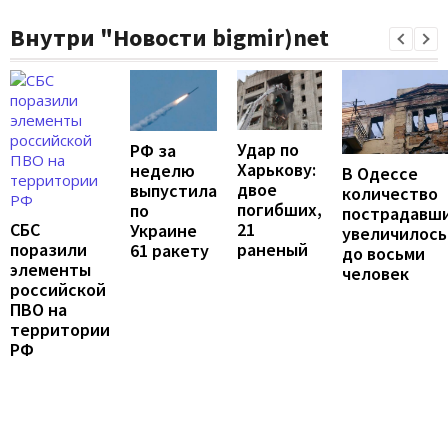
Внутри "Новости bigmir)net
Удар по
РФ за
Харькову:
неделю
В Одессе
двое
выпустила
количество
погибших,
по
пострадавш
21
СБС
Украине
увеличилось
раненый
поразили
61 ракету
до восьми
элементы
человек
российской
ПВО на
территории
РФ