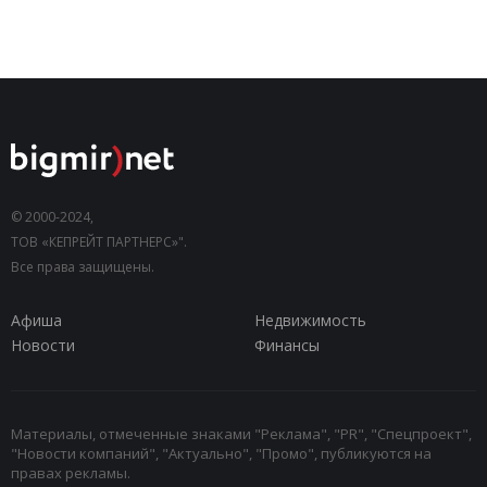
© 2000-2024,
ТОВ «КЕПРЕЙТ ПАРТНЕРС»".
Все права защищены.
Афиша
Недвижимость
Новости
Финансы
Материалы, отмеченные знаками "Реклама", "PR", "Спецпроект",
"Новости компаний", "Актуально", "Промо", публикуются на
правах рекламы.