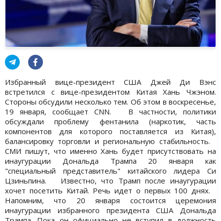
Избранный вице-президент США Джей Ди Вэнс
встретился с вице-президентом Китая Хань Чжэном.
Стороны обсудили несколько тем. Об этом в воскресенье,
19 января, сообщает CNN. В частности, политики
обсуждали проблему фентанила (наркотик, часть
компонентов для которого поставляется из Китая),
балансировку торговли и региональную стабильность.
СМИ пишут, что именно Хань будет присутствовать на
инаугурации Дональда Трампа 20 января как
"специальный представитель" китайского лидера Си
Цзиньпина. Известно, что Трамп после инаугурации
хочет посетить Китай. Речь идет о первых 100 днях.
Напомним, что 20 января состоится церемония
инаугурации избранного президента США Дональда
Трампа. Пока он официально не вступил в должность