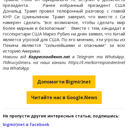
президента. Ранее избранный президент США
Дональд Трамп провел телефонный разговор с главой
КНР Си Цзиньпином. Трамп заверил, что вместе с Си
намерен сделать "все возможное, чтобы сделать мир
более мирным и безопасным". Вместе с тем, кандидат в
госсекретари США Марко Рубио на днях заявил, что Китай
является угрозой для США. По его мнению, эти угрозы из
Пекина являются "сильнейшими и опасными" за всю
историю Америки.
Новини від
Корреспондент.net
в Telegram та WhatsApp.
Підписуйтесь на наші канали https://t.me/korrespondentnet
та WhatsApp
Допомогти Bigmir)net
Читайте нас в Google.News
Не пропусти другие интересные статьи, подпишись:
bigmir)net в facebook