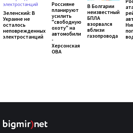
Ро
Россияне
В Болгарии
ат
планируют
неизвестный
ре
Зеленский: В
усилить
БПЛА
ав
Украине не
"свободную
взорвался
Ни
осталось
охоту" на
вблизи
по
неповрежденных
автомобили
газопровода
во
электростанций
-
Херсонская
ОВА