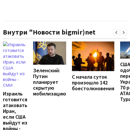
Внутри "Новости bigmir)net
СШ
одо
Зеленский:
пер
Путин
С начала суток
Укр
планирует
произошло 142
70 
скрытую
боестолкновения
ATA
мобилизацию
Израиль
Тур
готовится
атаковать
Иран,
если США
выйдут из
войны -