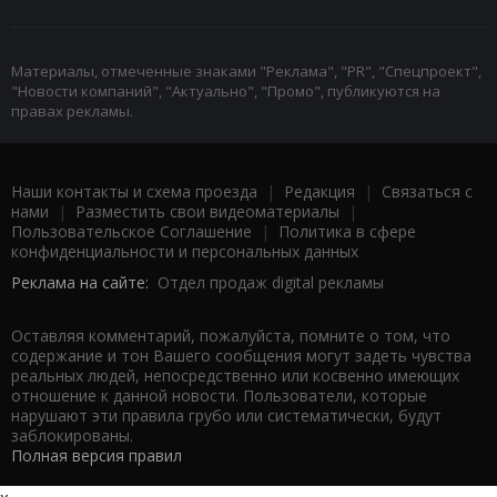
Материалы, отмеченные знаками "Реклама", "PR", "Спецпроект",
"Новости компаний", "Актуально", "Промо", публикуются на
правах рекламы.
Наши контакты и схема проезда
|
Редакция
|
Связаться с
нами
|
Разместить свои видеоматериалы
|
Пользовательское Соглашение
|
Политика в сфере
конфиденциальности и персональных данных
Реклама на сайте:
Отдел продаж digital рекламы
Оставляя комментарий, пожалуйста, помните о том, что
содержание и тон Вашего сообщения могут задеть чувства
реальных людей, непосредственно или косвенно имеющих
отношение к данной новости. Пользователи, которые
нарушают эти правила грубо или систематически, будут
заблокированы.
Полная версия правил