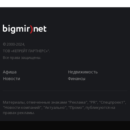
© 2000-2024,
ТОВ «КЕПРЕЙТ ПАРТНЕРС»".
Все права защищены.
Афиша
Недвижимость
Новости
Финансы
Материалы, отмеченные знаками "Реклама", "PR", "Спецпроект",
"Новости компаний", "Актуально", "Промо", публикуются на
правах рекламы.