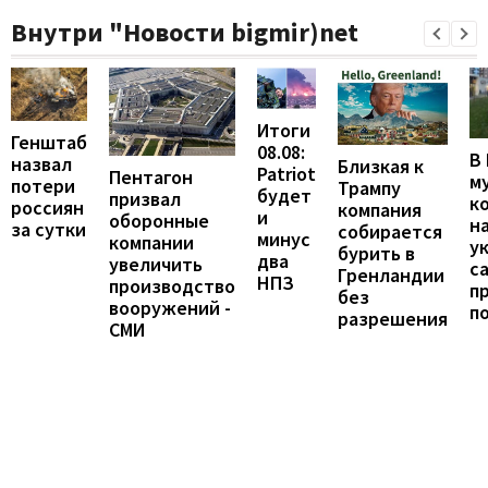
Внутри "Новости bigmir)net
Итоги
Генштаб
08.08:
В
назвал
Близкая к
Patriot
Пентагон
м
потери
Трампу
будет
призвал
к
россиян
компания
и
оборонные
н
за сутки
собирается
минус
компании
у
бурить в
два
увеличить
с
Гренландии
НПЗ
производство
п
без
вооружений -
п
разрешения
СМИ