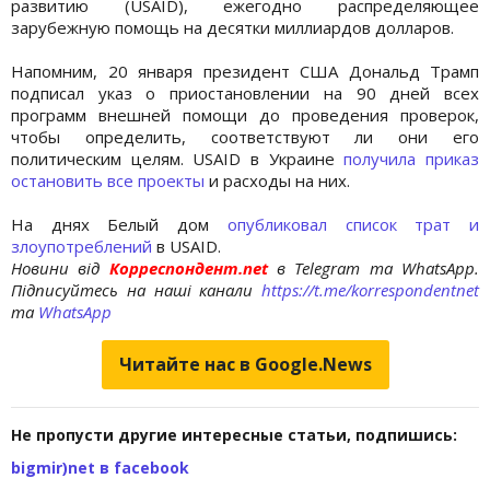
развитию (USAID), ежегодно распределяющее
зарубежную помощь на десятки миллиардов долларов.
Напомним, 20 января президент США Дональд Трамп
подписал указ о приостановлении на 90 дней всех
программ внешней помощи до проведения проверок,
чтобы определить, соответствуют ли они его
политическим целям. USAID в Украине
получила приказ
остановить все проекты
и расходы на них.
На днях Белый дом
опубликовал список трат и
злоупотреблений
в USAID.
Новини від
Корреспондент.net
в Telegram та WhatsApp.
Підписуйтесь на наші канали
https://t.me/korrespondentnet
та
WhatsApp
Читайте нас в Google.News
Не пропусти другие интересные статьи, подпишись:
bigmir)net в facebook