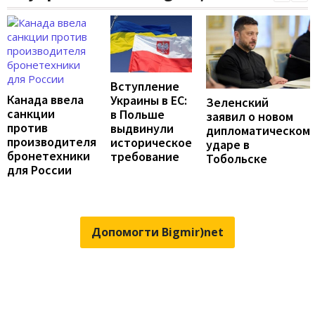
Вступление
Канада ввела
Украины в ЕС:
Зеленский
санкции
в Польше
заявил о новом
против
выдвинули
дипломатическом
производителя
историческое
ударе в
бронетехники
требование
Тобольске
для России
Допомогти Bigmir)net