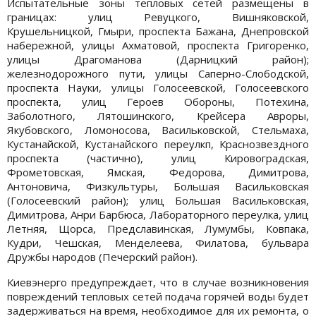
Испытательные зоны тепловых сетей размещены в
границах: улиц Ревуцкого, Вишняковской,
Крушельницкой, Гмыри, проспекта Бажана, Днепровской
набережной, улицы Ахматовой, проспекта Григоренко,
улицы Драгоманова (Дарницкий район);
железнодорожного пути, улицы Саперно-Слободской,
проспекта Науки, улицы Голосеевской, Голосеевского
проспекта, улиц Героев Обороны, Потехина,
Заболотного, Лятошинского, Крейсера Авроры,
Якубовского, Ломоносова, Васильковской, Стельмаха,
Кустанайской, Кустанайского переулкп, Краснозвездного
проспекта (частично), улиц Кировоградская,
Фрометовская, Ямская, Федорова, Димитрова,
Антоновича, Физкультуры, Большая Васильковская
(Голосеевский район); улиц Большая Васильковская,
Димитрова, Анри Барбюса, Лабораторного переулка, улиц
Летняя, Щорса, Предславинская, Лумумбы, Ковпака,
Кудри, Чешская, Менделеева, Филатова, бульвара
Дружбы народов (Печерский район).
Киевэнерго предупреждает, что в случае возникновения
повреждений тепловых сетей подача горячей воды будет
задерживаться на время, необходимое для их ремонта, о