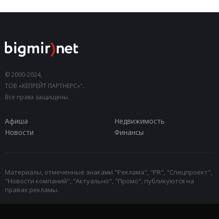
© 2000-2024,
ТОВ «КЕПРЕЙТ ПАРТНЕРС»".
Все права защищены.
Афиша
Недвижимость
Новости
Финансы
Материалы, отмеченные знаками "Реклама", "PR", "Спецпроект",
"Новости компаний", "Актуально", "Промо", публикуются на
правах рекламы.