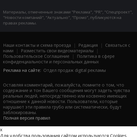
Материалы, отмеченные знаками "Реклама", "PR", "Спецпроект",
"Новости компаний", "Актуально", "Промо", публикуются на
правах рекламы.
Наши контакты и схема проезда
|
Редакция
|
Связаться с
нами
|
Разместить свои видеоматериалы
|
Пользовательское Соглашение
|
Политика в сфере
конфиденциальности и персональных данных
Реклама на сайте:
Отдел продаж digital рекламы
Оставляя комментарий, пожалуйста, помните о том, что
содержание и тон Вашего сообщения могут задеть чувства
реальных людей, непосредственно или косвенно имеющих
отношение к данной новости. Пользователи, которые
нарушают эти правила грубо или систематически, будут
заблокированы.
Полная версия правил
x
Для удобства пользования сайтом используются Cookies.