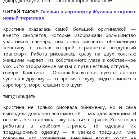
Джорджа Клуни, она — посол доброй воли ООН.
ЧИТАЙ ТАКЖЕ:
Осенью в аэропорту Жуляны откроют
новый терминал
Кристина оказалась самой большой оригиналкой —
вместо самолетов, которые изображали большинство
участников пленэра, она стала рисовать обнаженную
женщину, в глазах которой отражается воздушный
транспорт. Работа рисовалась сразу на двух холстах:
женщина ныряет... из собственного глаза в собственное
ухо. «Это отображение мечты о путешествии, отпуске, —
говорит Кристина. — Она как бы путешествует от одного
чувства к другому — от зрения к слуху, видит самолет в
аэропорту, море, слышит его шум».
%img18huge%
Кристина не только рисовала обнаженку, но и сама
выглядела довольно эпатажно: «Я — молодая женщина. И
не считаю что должна закутываться в тряпки! Хотя, когда
работала в арабских странах, то одевала их
традиционную одежду — я уважаю традиции. Мне
говорили, что украинские женщины всюду ходят на