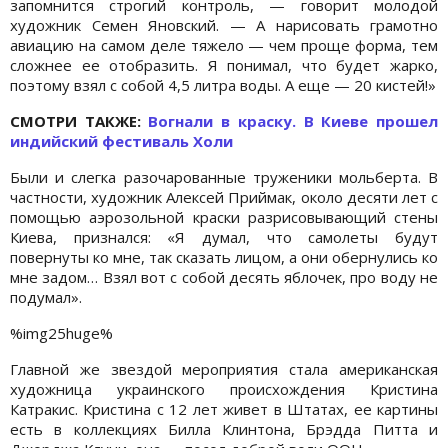
запомнится строгий контроль, — говорит молодой
художник Семен Яновский. — А нарисовать грамотно
авиацию на самом деле тяжело — чем проще форма, тем
сложнее ее отобразить. Я понимал, что будет жарко,
поэтому взял с собой 4,5 литра воды. А еще — 20 кистей!»
СМОТРИ ТАКЖЕ:
Вогнали в краску. В Киеве прошел
индийский фестиваль Холи
Были и слегка разочарованные труженики мольберта. В
частности, художник Алексей Приймак, около десяти лет с
помощью аэрозольной краски разрисовывающий стены
Киева, признался: «Я думал, что самолеты будут
повернуты ко мне, так сказать лицом, а они обернулись ко
мне задом… Взял вот с собой десять яблочек, про воду не
подумал».
%img25huge%
Главной же звездой мероприятия стала американская
художница украинского происхождения Кристина
Катракис. Кристина с 12 лет живет в Штатах, ее картины
есть в коллекциях Билла Клинтона, Брэдда Питта и