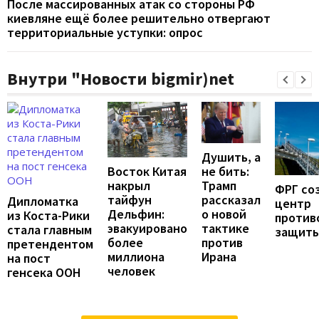
После массированных атак со стороны РФ
киевляне ещё более решительно отвергают
территориальные уступки: опрос
Внутри "Новости bigmir)net
Душить, а
не бить:
Восток Китая
Трамп
накрыл
ФРГ со
рассказал
тайфун
Дипломатка
центр
о новой
Дельфин:
из Коста-Рики
против
тактике
эвакуировано
стала главным
защит
против
более
претендентом
Ирана
миллиона
на пост
человек
генсека ООН