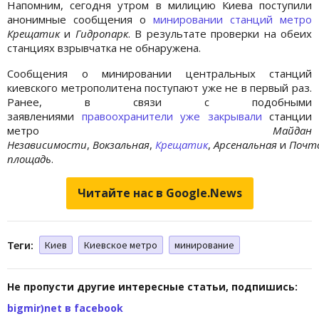
Напомним, сегодня утром в милицию Киева поступили
анонимные сообщения о
минировании станций метро
Крещатик
и
Гидропарк
. В результате проверки на обеих
станциях взрывчатка не обнаружена.
Сообщения о минировании центральных станций
киевского метрополитена поступают уже не в первый раз.
Ранее, в связи с подобными
заявлениями
правоохранители уже закрывали
станции
метро
Майдан
Независимости
,
Вокзальная
,
Крещатик
,
Арсенальная
и
Почт
площадь
.
Читайте нас в Google.News
Теги:
Киев
Киевское метро
минирование
Не пропусти другие интересные статьи, подпишись:
bigmir)net в facebook