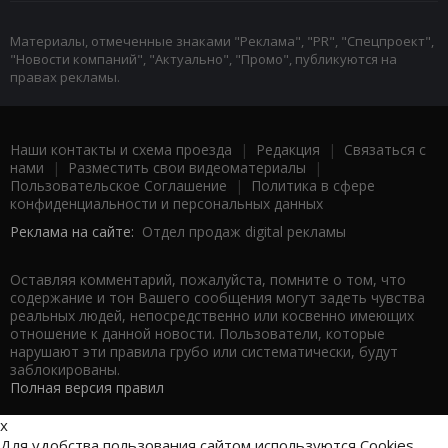
Материалы, отмеченные знаками "Реклама", "PR", "Спецпроект",
"Новости компаний", "Актуально", "Промо", публикуются на
правах рекламы.
Наши контакты и схема проезда
|
Редакция
|
Связаться с
нами
|
Разместить свои видеоматериалы
|
Пользовательское Соглашение
|
Политика в сфере
конфиденциальности и персональных данных
Реклама на сайте:
Отдел продаж digital рекламы
Оставляя комментарий, пожалуйста, помните о том, что
содержание и тон Вашего сообщения могут задеть чувства
реальных людей, непосредственно или косвенно имеющих
отношение к данной новости. Пользователи, которые
нарушают эти правила грубо или систематически, будут
заблокированы.
Полная версия правил
x
Для удобства пользования сайтом используются Cookies.