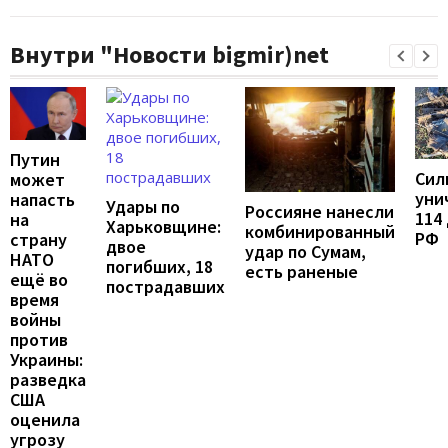
Внутри "Новости bigmir)net
Путин
Сил
может
уни
напасть
Удары по
Россияне нанесли
114
на
Харьковщине:
комбинированный
РФ
страну
двое
удар по Сумам,
НАТО
погибших, 18
есть раненые
ещё во
пострадавших
время
войны
против
Украины:
разведка
США
оценила
угрозу