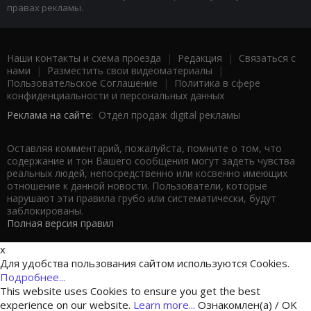
правах рекламы.
Наши контакты и схема проезда
|
Редакция
|
Связаться с
нами
|
Разместить свои видеоматериалы
|
Пользовательское Соглашение
|
Политика в сфере
конфиденциальности и персональных данных
Реклама на сайте:
Отдел продаж digital рекламы
Оставляя комментарий, пожалуйста, помните о том, что
содержание и тон Вашего сообщения могут задеть чувства
реальных людей, непосредственно или косвенно имеющих
отношение к данной новости. Пользователи, которые
нарушают эти правила грубо или систематически, будут
заблокированы.
Полная версия правил
x
Для удобства пользования сайтом используются Cookies.
Подробнее...
This website uses Cookies to ensure you get the best
experience on our website.
Learn more...
Ознакомлен(а) / OK