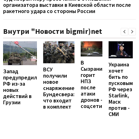
организатора выставки в Киевской области после
ракетного удара со стороны России
Внутри "Новости bigmir)net
В
Украина
Сызрани
ВСУ
хочет
Запад
горит
получили
бить по
предупредил
НПЗ
новое
пусковым
РФ из-за
после
снаряжение
РФ через
новых
атаки
Бундесвера:
Starlink,
действий в
дронов -
что входит
Маск
Грузии
соцсети
в комплект
против -
СМИ