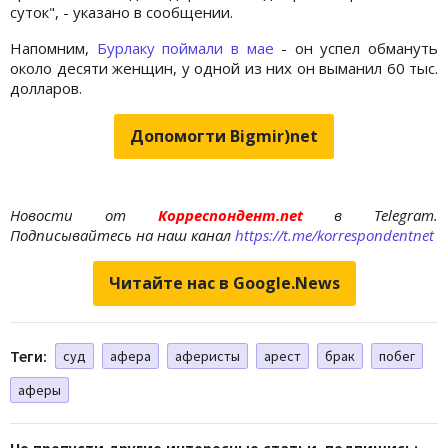
суток", - указано в сообщении.
Напомним,
Бурлаку поймали в мае
- он успел обмануть
около десяти женщин, у одной из них он выманил 60 тыс.
долларов.
Допомогти Bigmir)net
Новости от
Корреспондент.net
в Telegram.
Подписывайтесь на наш канал
https://t.me/korrespondentnet
Читайте нас в Google.News
Теги:
суд
афера
аферисты
арест
брак
побег
аферы