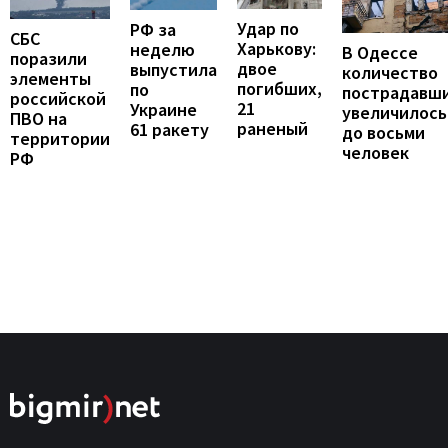
Удар по
РФ за
СБС
Харькову:
неделю
В Одессе
поразили
двое
выпустила
количество
элементы
погибших,
по
пострадавш
российской
21
Украине
увеличилось
ПВО на
раненый
61 ракету
до восьми
территории
человек
РФ