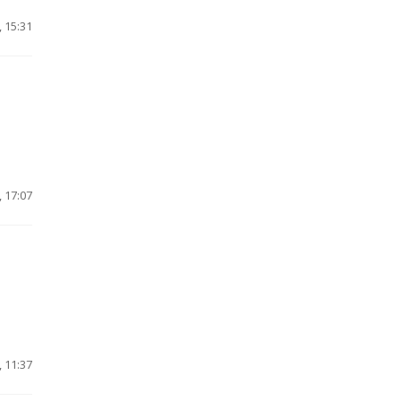
 15:31
 17:07
 11:37