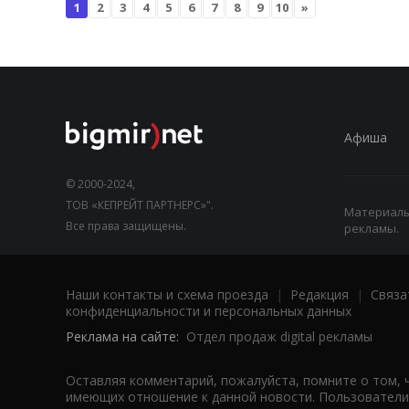
1
2
3
4
5
6
7
8
9
10
»
Афиша
© 2000-2024,
ТОВ «КЕПРЕЙТ ПАРТНЕРС»".
Материалы,
Все права защищены.
рекламы.
Наши контакты и схема проезда
|
Редакция
|
Связа
конфиденциальности и персональных данных
Реклама на сайте:
Отдел продаж digital рекламы
Оставляя комментарий, пожалуйста, помните о том, 
имеющих отношение к данной новости. Пользователи,