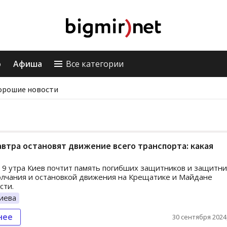
о
Афиша
Все категории
орошие новости
автра остановят движение всего транспорта: какая
в 9 утра Киев почтит память погибших защитников и защитн
лчания и остановкой движения на Крещатике и Майдане
сти.
иева
нее
30 сентября 2024,