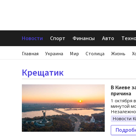
Новости
Спорт
Финансы
Авто
Техн
Главная
Украина
Мир
Столица
Жизнь
Х
Крещатик
В Киеве з
причина
1 октября 
минутой мо
Незалежно
Новости К
Подроб