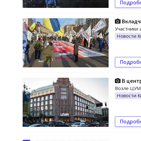
Подроб
Вкладч
Участники 
Новости К
Подроб
В цент
Возле ЦУМ
Новости К
Подроб