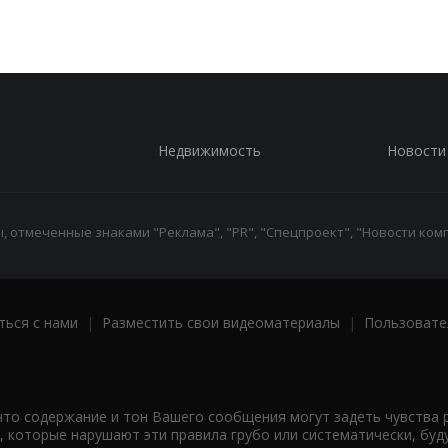
Недвижимость
Новости
 отмеченные знаками "Реклама", "PR", "Спецпроект", "Новости комп
ться с нами
|
Разместить свои видеоматериалы
|
Пользовате
что содержание и тон Вашего сообщения могут задеть чувства 
 которые нарушают эти правила грубо или систематически, буд