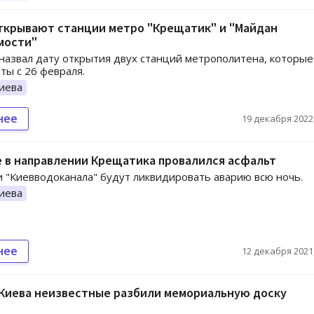
ткрывают станции метро "Крещатик" и "Майдан
мости"
назвал дату открытия двух станций метрополитена, которые
ты с 26 февраля.
иева
нее
19 декабря 2022,
 в направлении Крещатика провалился асфальт
 "Киевводоканала" будут ликвидировать аварию всю ночь.
иева
нее
12 декабря 2021,
 Киева неизвестные разбили мемориальную доску