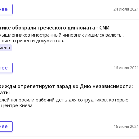
нее
24 июля 2021,
ике обокрали греческого дипломата - СМИ
умышленников иностранный чиновник лишился валюты,
 тысяч гривен и документов.
иева
нее
16 июля 2021,
трижды отрепетируют парад ко Дню независимости:
даты
лей попросили рабочий день для сотрудников, которые
 центре Киева.
нее
16 июля 2021,