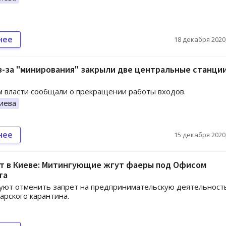
нее
18 декабря 2020,
з-за "минирования" закрыли две центральные станци
 власти сообщали о прекращении работы входов.
иева
нее
15 декабря 2020,
т в Киеве: Митингующие жгут фаеры под Офисом
та
уют отменить запрет на предпринимательскую деятельност
арского карантина.