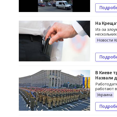
Подроб
На Крещат
Из-за зло
нескольких
Новости К
Подроб
В Киеве 
Назвали 
Работодате
работают в
Украина
Подроб