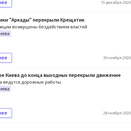
нее
15 декабря 2020,
ики "Аркады" перекрыли Крещатик
акции возмущены бездействием властей
иева
нее
30 ноября 2020,
ре Киева до конца выходных перекрыли движение
а ведутся дорожные работы.
иева
нее
28 ноября 2020,