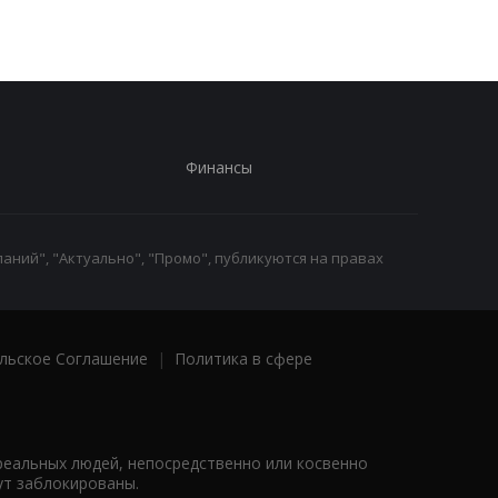
Финансы
аний", "Актуально", "Промо", публикуются на правах
льское Соглашение
|
Политика в сфере
реальных людей, непосредственно или косвенно
ут заблокированы.