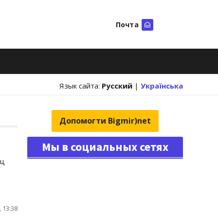
Почта
Искать
Язык сайта:
Русский
|
Українська
Допомогти Bigmir)net
Мы в социальных сетях
иц
 13:38