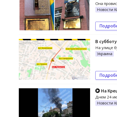
Она провис
Новости К
Подроб
В субботу
На улице б
Украина
Подроб
На Кре
Днем 24 ию
Новости К