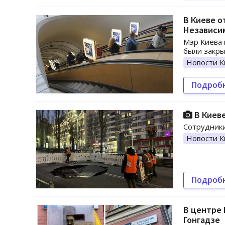
В Киеве о
Независи
Мэр Киева 
были закры
Новости К
Подроб
В Киеве
Сотрудники
Новости К
Подроб
В центре
Гонгадзе