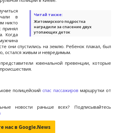
читься
Читай также:
учали в
Житомирского подростка
им никто
наградили за спасение двух
к принял
утопающих деток
. Когда
мужчина
сте они спустились на землю. Ребенок плакал, был
тью, остался живым и невредимым.
представители ювенальной превенции, которые
 происшествия.
рькове полицейский
спас пассажиров
маршрутки от
ьные новости раньше всех? Подписывайтесь
m
е нас в Google.News