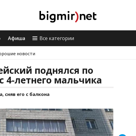
о
Афиша
Все категории
орошие новости
ейский поднялся по
ас 4-летнего мальчика
 сняв его с балкона