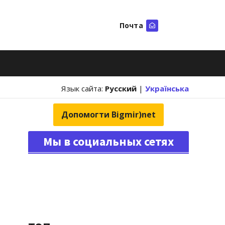
Почта
Искать
Язык сайта:
Русский
|
Українська
Допомогти Bigmir)net
Мы в социальных сетях