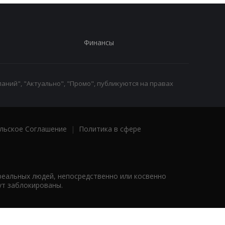
Финансы
аний", "Актуально", "Промо", публикуются на правах
льское Соглашение
|
Политика в сфере
реальных людей, непосредственно или косвенно
ут заблокированы.