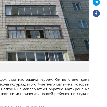
цюк стал настоящим героем. Он по стене дома
алкона полураздетого 4-летнего мальчика, который
балкон и не мог вернуться обратно. Мать ребенка
ышала ни истерических воплей ребенка, ни стука в
рульной полиции в Киеве.