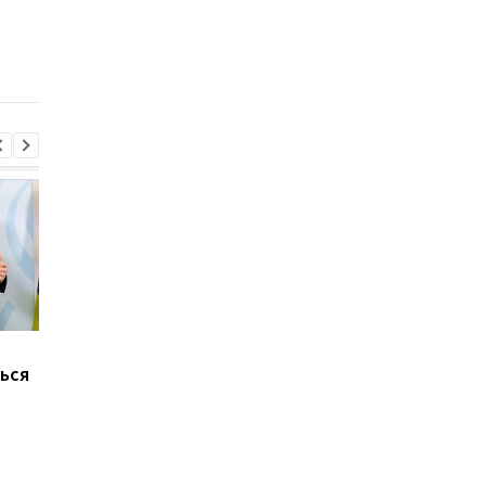
председателя Киевской
обязанности
ОГА
председателя КМВА
Марганец без воды:
В России произошел
ься
Зеленский резко
масштабный сбой
отреагировал
интернета