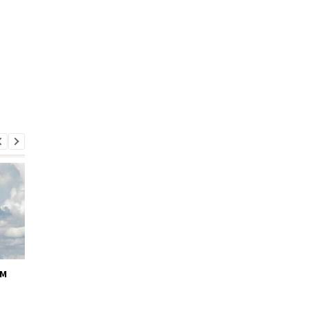
ём
Кабмин утвердил
Андрей Ткачёв
кандидатуру Тимура
назначен временно
Ткаченко на должность
исполняющим