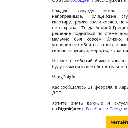
Каждую секунду могло слу
непоправимое. Полицейские ст
квартиру, громко звали хозяев, но 
не открывал. Тогда Андрей Грицю
решение подняться по стене дома
мальчик был совсем близко, 
уговорил его обнять за шею, и вме
сильно напуган, замерз, но, к счас
На место событий были вызваны 
будут выяснять все обстоятельства
%img2big%
Как сообщалось 21 февраля, в Ха
ДТП.
Хотите знать важные и актуал
на
Bigmir)net
в
Facebook
и
Telegra
Читайт