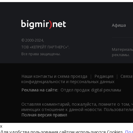
Афиша
© 2000-2024,
ТОВ «КЕПРЕЙТ ПАРТНЕРС»".
Материалы,
Все права защищены.
рекламы.
Наши контакты и схема проезда
|
Редакция
|
Связа
конфиденциальности и персональных данных
Реклама на сайте:
Отдел продаж digital рекламы
Оставляя комментарий, пожалуйста, помните о том, 
имеющих отношение к данной новости. Пользователи,
Полная версия правил
x
Для удобства пользования сайтом используются Cookies.
Под