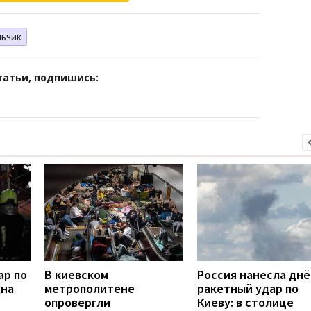
льчик
татьи, подпишись:
ар по
В киевском
Россия нанесла дн
дна
метрополитене
ракетный удар по
опровергли
Киеву: в столице