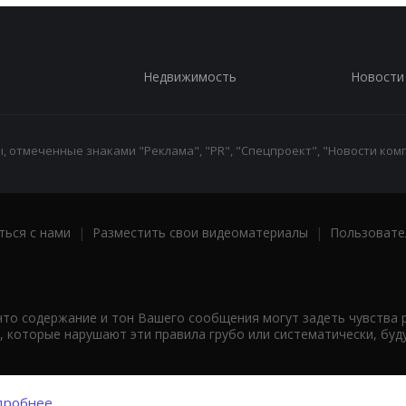
Недвижимость
Новости
 отмеченные знаками "Реклама", "PR", "Спецпроект", "Новости комп
ться с нами
|
Разместить свои видеоматериалы
|
Пользовате
что содержание и тон Вашего сообщения могут задеть чувства 
 которые нарушают эти правила грубо или систематически, буд
робнее...