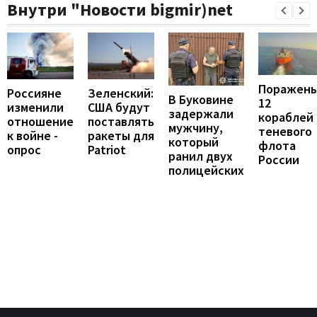
Внутри "Новости bigmir)net
Поражен
Россияне
Зеленский:
В Буковине
12
изменили
США будут
задержали
кораблей
отношение
поставлять
мужчину,
теневого
к войне -
ракеты для
который
флота
опрос
Patriot
ранил двух
России
полицейских