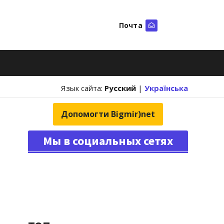
Почта
Искать
Язык сайта:
Русский
|
Українська
Допомогти Bigmir)net
Мы в социальных сетях