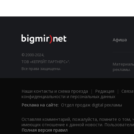
Афиша
© 2000-2024,
ТОВ «КЕПРЕЙТ ПАРТНЕРС»".
Материалы,
Все права защищены.
рекламы.
Наши контакты и схема проезда
|
Редакция
|
Связа
конфиденциальности и персональных данных
Реклама на сайте:
Отдел продаж digital рекламы
Оставляя комментарий, пожалуйста, помните о том, 
имеющих отношение к данной новости. Пользователи,
Полная версия правил