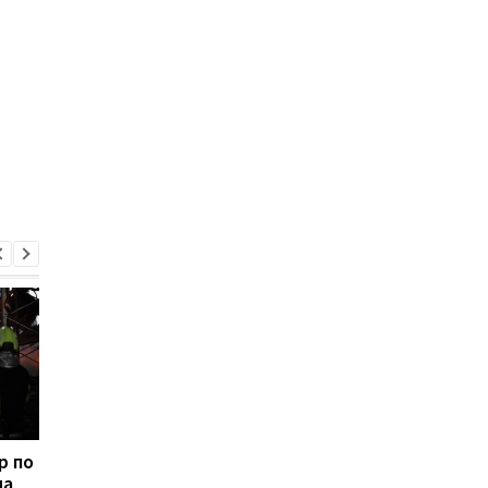
р по
Онлайн-знакомства как
В киевском
на
оружие: СБУ сообщила
метрополитене