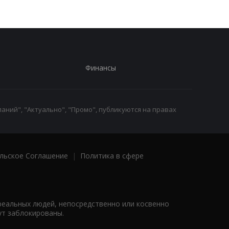
Финансы
аний", "Актуально", "Промо", публикуются на правах
льское Соглашение
|
Политика в сфере
реальных людей, непосредственно или косвенно
ут заблокированы.