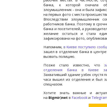
банка, к которой сначала об
злоумышленник - она и была зафик
на первых фото с места происшеств
Впоследствии злоумышленник со
работников банка. Поэтому в сроч
банка и посетителей, а руководит
желание остаться и стала еди
зафиксирована на фото, опубликован
Напомним,
в Киеве поступило сооб
зашел в отделение банка в центре 
вызвать полицию.
Позже стало известно, что
з
отделения банка в Киеве за
Захвативший здание узбек спустя п
часа вышел из отделения и был з
спецназом.
Хотите знать важные и актуал
на
Bigmir)net
в
Facebook
и
Telegra