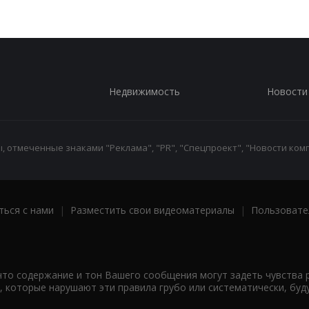
Недвижимость
Новости
 отмеченные знаками "Реклама", "PR", "Спецпроект", "Новости комп
ться с нами
|
Разместить свои видеоматериалы
|
Пользовате
что содержание и тон Вашего сообщения могут задеть чувства 
 которые нарушают эти правила грубо или систематически, буд