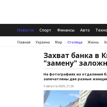
Новости
Спорт
Финансы
Авто
Техн
Главная
Украина
Мир
Столица
Жизнь
Х
Захват банка в 
"замену" залож
На фотографиях из отделения б
запечатлены две разные женщины
3 августа 2020, 21:26