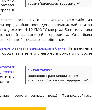
грозит “киевскому террористу“
ратился
сирована
ия.
гласился оставить в заложниках кого-либо из
ном порядке была проведена эвакуация работников
ель отделения №12 ПАО “Универсал Банк“ изъявила
нственной заложницей террориста. Она была
ных позже“, - сказано в сообщении.
щение о захвате заложников в банке.
Неизвестный
города, заявил, что у него есть бомба и попросил
ахватчик
Читай также:
держан.
Заложница рассказала, о чем
очти три
говорила с "киевским террористом"
адержан
ьные новости раньше всех? Подписывайтесь
m