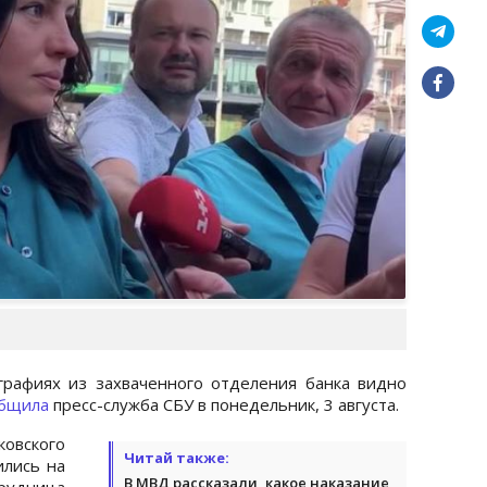
графиях из захваченного отделения банка видно
бщила
пресс-служба СБУ в понедельник, 3 августа.
ковского
Читай также:
ились на
В МВД рассказали, какое наказание
трудница