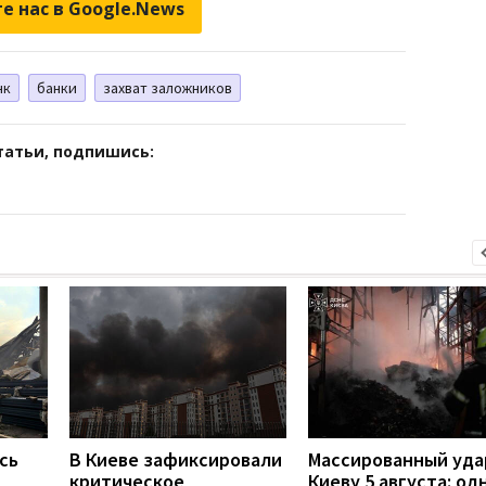
е нас в Google.News
нк
банки
захват заложников
татьи, подпишись:
сь
В Киеве зафиксировали
Массированный уда
критическое
Киеву 5 августа: од