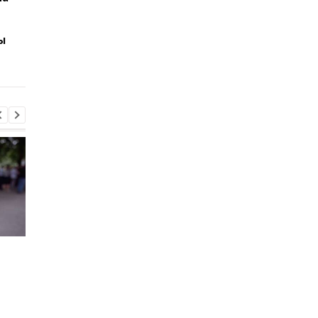
о новой тактике России
опровергли
против военных
информацию о
ы
недопуске людей: в
укрытиях находилос
более 56 тысяч чело
Хищение
"Парад" дронов в Ял
международной
названа возможная
помощи: экс-чиновник
цель
МИД вышел из СИЗО