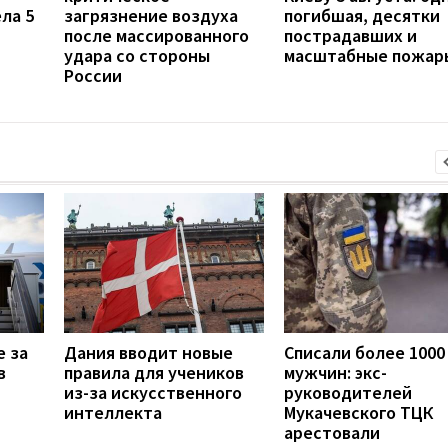
ла 5
загрязнение воздуха
погибшая, десятки
после массированного
пострадавших и
удара со стороны
масштабные пожар
России
е за
Дания вводит новые
Списали более 1000
в
правила для учеников
мужчин: экс-
из-за искусственного
руководителей
интеллекта
Мукачевского ТЦК
арестовали