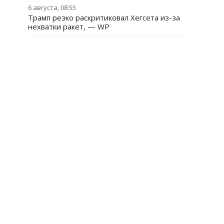
6 августа, 08:55
Трамп резко раскритиковал Хегсета из-за
нехватки ракет, — WP