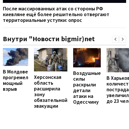
После массированных атак со стороны РФ
киевляне ещё более решительно отвергают
территориальные уступки: опрос
Внутри "Новости bigmir)net
В Молдове
Воздушные
Херсонская
прогремел
В Харько
силы
область
мощный
количест
раскрыли
расширила
взрыв
пострад
детали
зону
увеличил
атаки на
обязательной
до 23 че
Одессчину
эвакуации