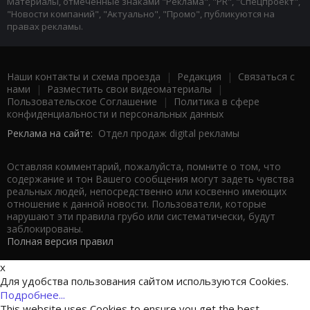
Материалы, отмеченные знаками "Реклама", "PR", "Спецпроект",
"Новости компаний", "Актуально", "Промо", публикуются на
правах рекламы.
Наши контакты и схема проезда
|
Редакция
|
Связаться с
нами
|
Разместить свои видеоматериалы
|
Пользовательское Соглашение
|
Политика в сфере
конфиденциальности и персональных данных
Реклама на сайте:
Отдел продаж digital рекламы
Оставляя комментарий, пожалуйста, помните о том, что
содержание и тон Вашего сообщения могут задеть чувства
реальных людей, непосредственно или косвенно имеющих
отношение к данной новости. Пользователи, которые
нарушают эти правила грубо или систематически, будут
заблокированы.
Полная версия правил
x
Для удобства пользования сайтом используются Cookies.
Подробнее...
This website uses Cookies to ensure you get the best