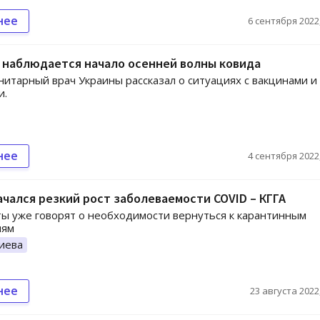
нее
6 сентября 2022,
 наблюдается начало осенней волны ковида
нитарный врач Украины рассказал о ситуациях с вакцинами и
и.
нее
4 сентября 2022,
ачался резкий рост заболеваемости COVID – КГГА
ы уже говорят о необходимости вернуться к карантинным
иям
иева
нее
23 августа 2022,