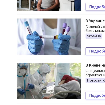
Подроб
В Украине
Главный са
больницам
Украина
Подроб
В Киеве н
Специалист
ограничен
Новости К
Подроб