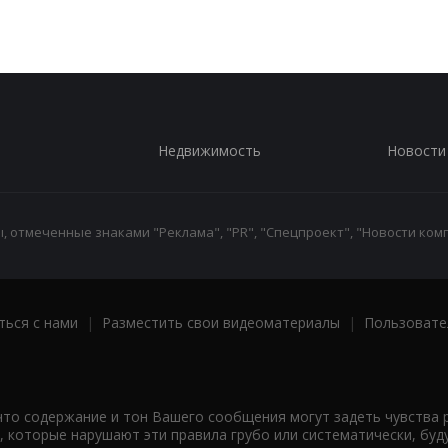
Недвижимость
Новости
 отмеченные знаками "Реклама", "PR", "Спецпроект", "Новости комп
ться с нами
|
Разместить свои видеоматериалы
|
Пользовате
что содержание и тон Вашего сообщения могут задеть чувства 
 которые нарушают эти правила грубо или систематически, буд