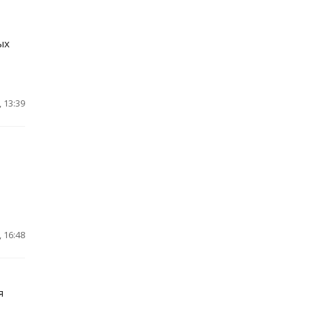
ых
 13:39
 16:48
я