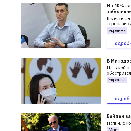
На 40% за
заболева
В месте с 
коронавиру
Украина
Подроб
В Минздра
На такой ш
обострится
Украина
Подроб
Байден за
Наличие ко
Мир