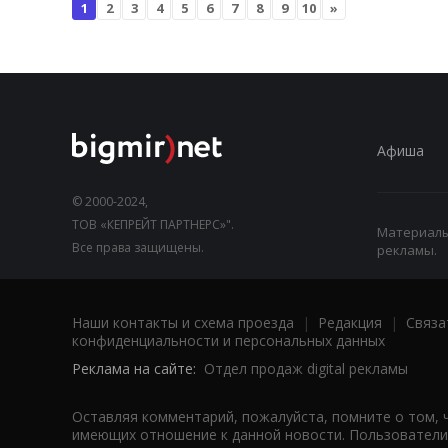
1
2
3
4
5
6
7
8
9
10
»
Афиша
© 2000-2024,
ТОВ «КЕПРЕЙТ ПАРТНЕРС»".
Материалы,
Все права защищены.
рекламы.
Наши контакты и схема проезда
|
Редакция
|
Связа
конфиденциальности и персональных данных
Реклама на сайте:
Отдел продаж digital рекламы
Оставляя комментарий, пожалуйста, помните о том, 
имеющих отношение к данной новости. Пользователи,