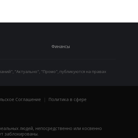
Финансы
аний", "Актуально", "Промо", публикуются на правах
льское Соглашение
|
Политика в сфере
реальных людей, непосредственно или косвенно
ут заблокированы.