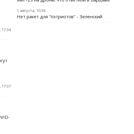
1 августа, 10:36
Нет ракет для "пэтриотов" - Зеленский
 17:34
огут
 17:37
OVID-