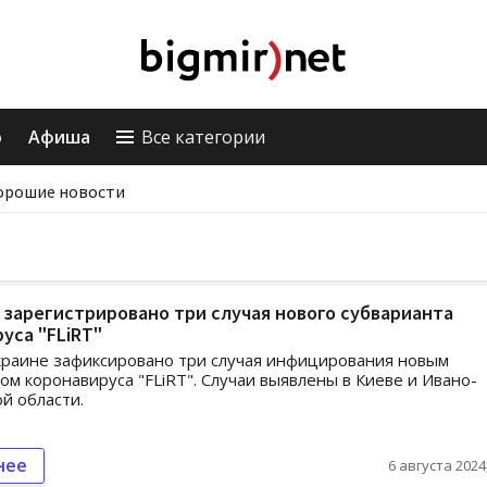
о
Афиша
Все категории
орошие новости
 зарегистрировано три случая нового субварианта
уса "FLiRT"
краине зафиксировано три случая инфицирования новым
ом коронавируса "FLiRT". Случаи выявлены в Киеве и Ивано-
й области.
нее
6 августа 2024,