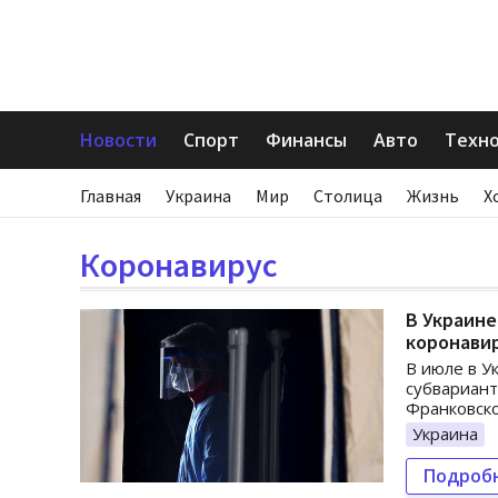
Новости
Спорт
Финансы
Авто
Техн
Главная
Украина
Мир
Столица
Жизнь
Х
Коронавирус
В Украине
коронавир
В июле в У
субвариант
Франковско
Украина
Подроб