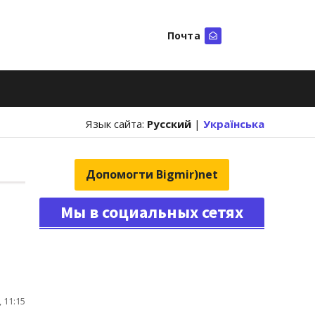
Почта
Искать
Язык сайта:
Русский
|
Українська
Допомогти Bigmir)net
Мы в социальных сетях
 11:15