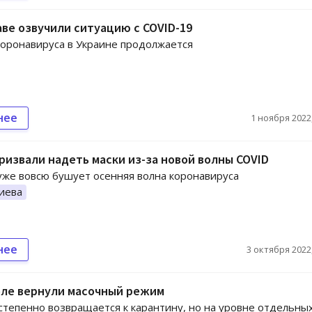
ве озвучили ситуацию с COVID-19
оронавируса в Украине продолжается
нее
1 ноября 2022,
ризвали надеть маски из-за новой волны COVID
уже вовсю бушует осенняя волна коронавируса
иева
нее
3 октября 2022,
оле вернули масочный режим
степенно возвращается к карантину, но на уровне отдельны