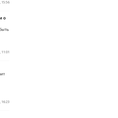
 15:56
и о
 быть
 11:01
вит
 16:23