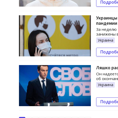
Подроб
Украинцы 
пандемии
За неделю 
занижены в
Украина
Подроб
Ляшко рас
Он надеетс
об окончан
Украина
Подроб