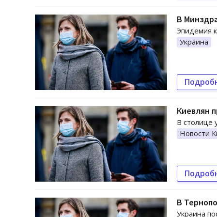
В Минздра
Эпидемия к
Украина
Подроб
Киевлян п
В столице 
Новости К
Подроб
В Терноп
Украина по