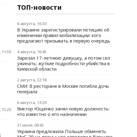
ТОП-новости
6 августа, 16:30
В Украине зарегистрировали петицию об
изменении правил мобилизации: кого
предлагают призывать в первую очередь
 11:59
4 августа, 16:45
Зарезал 17-летнюю девушку, а потом сел
ужинать: жуткие подробности убийства в
Киевской области
2 августа, 22:18
СМИ: В ресторане в Москве погибла дочь
генерала
6 августа, 13:20
Виктор Ющенко занял новую должность:
 15:20
что известно о его назначении
31 июля, 09:45
Украина предложила Польше обменять
х
МиГ-29 на дроны: что ответили в Варшаве