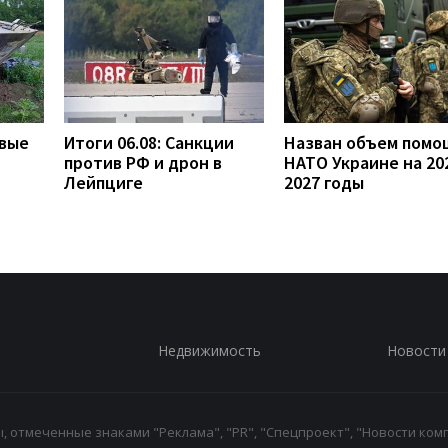
овые
Итоги 06.08: Санкции
Назван объем помо
против РФ и дрон в
НАТО Украине на 20
Лейпциге
2027 годы
Недвижимость
Новости
 отмеченные знаками "Реклама", "PR", "Спецпроект", "Новости комп