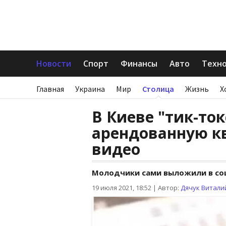
Новости
Спорт
Финансы
Авто
Техн
Главная
Украина
Мир
Столица
Жизнь
Х
В Киеве "тик-то
арендованную кв
видео
Молодчики сами выложили в со
19 июля 2021, 18:52
|
Автор:
Дячук Витали