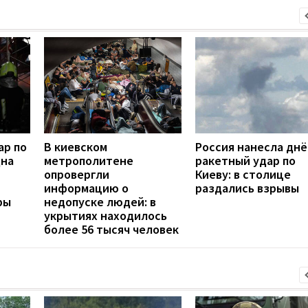
ар по
В киевском
Россия нанесла дн
дна
метрополитене
ракетный удар по
опровергли
Киеву: в столице
информацию о
раздались взрывы
ры
недопуске людей: в
укрытиях находилось
более 56 тысяч человек