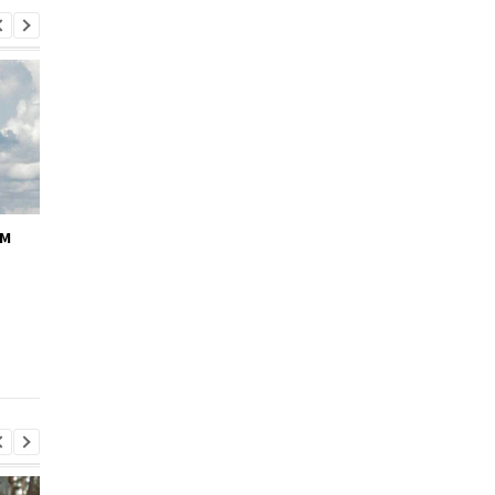
ём
Кабмин утвердил
Андрей Ткачёв
кандидатуру Тимура
назначен временно
Ткаченко на должность
исполняющим
председателя Киевской
обязанности
ОГА
председателя КМВА