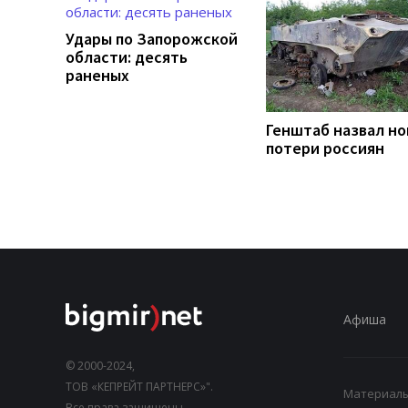
Удары по Запорожской
области: десять
раненых
Генштаб назвал н
потери россиян
Афиша
© 2000-2024,
ТОВ «КЕПРЕЙТ ПАРТНЕРС»".
Материалы,
Все права защищены.