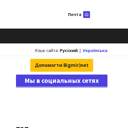
Почта
Искать
Язык сайта:
Русский
|
Українська
Допомогти Bigmir)net
Мы в социальных сетях