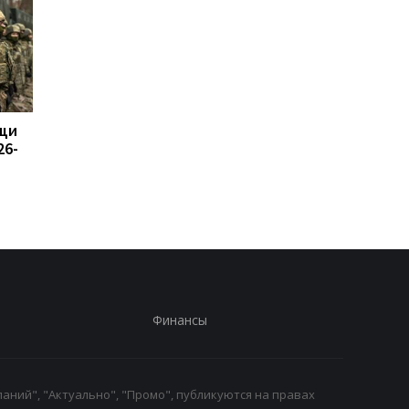
щи
Назван объем помощи
Россия возмутилась
26-
НАТО Украине на 2026-
новыми санкциями и
2027 годы
обвинила Британию 
"войне"
Финансы
аний", "Актуально", "Промо", публикуются на правах