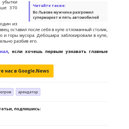
 убытки
Читайте также:
ьше 370
Во Львове мужчина разгромил
супермаркет и пять автомобилей
 один из
вец оставил после себя в купе отломанный столик,
о и горы мусора. Дебошира заблокировали в купе,
ельно разбив его.
анал
, если хочешь первым узнавать главные
е нас в Google.News
погром
арендатор
татьи, подпишись: