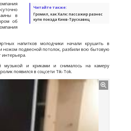
компания
Читайте также:
суточно
Громил, как Халк: пассажир разнес
раины в
купе поезда Киев-Трускавец
ором об
омпания
иртных напитков молодчики начали крушить в
ли ножом подвесной потолок, разбили всю бытовую
т интерьера.
й музыкой и криками и снималось на камеру
олик появился в соцсети Tik-Tok.