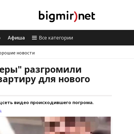
о
Афиша
Все категории
орошие новости
керы" разгромили
артиру для нового
цсеть видео происходившего погрома.
й