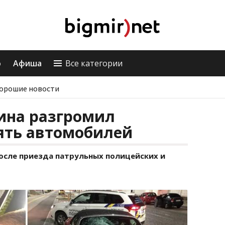
о
Афиша
Все категории
орошие новости
ина разгромил
ять автомобилей
после приезда патрульных полицейских и