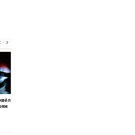
ивёл
Во Львове после
Российский дрон
оям
тревоги из-за МиГ-31К
ударил по центру
прогремели взрывы: что
Львова: подробност
известно
атаки 15 января