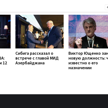
Сибига рассказал о
Виктор Ющенко за
А:
встрече с главой МИД
новую должность: 
м 12
Азербайджана
известно о его
назначении