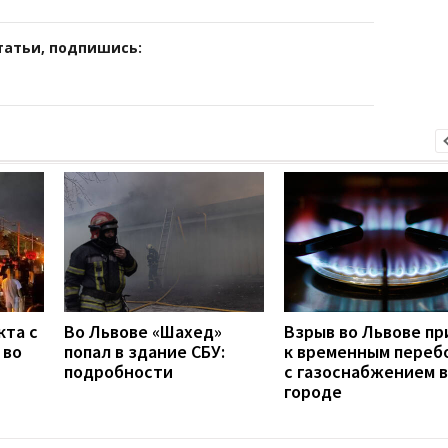
татьи, подпишись:
кта с
Во Львове «Шахед»
Взрыв во Львове пр
 во
попал в здание СБУ:
к временным переб
подробности
с газоснабжением в
городе