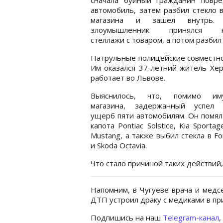
автомобиль, затем разбил стекло 
магазина и зашел внутрь. 
злоумышленник принялся к
стеллажи с товаром, а потом разбил
Патрульные полицейские совместно
Им оказался 37-летний житель Хер
работает во Львове.
Выяснилось, что, помимо им
магазина, задержанный успел 
ущерб пяти автомобилям. Он помя
капота Pontiac Solstice, Kia Sporta
Mustang, а также выбил стекла в Fo
и Skoda Octavia.
Что стало причиной таких действий,
Напомним, в Чугуеве врача и мед
ДТП устроил драку с медиками в п
Подпишись на наш
Telegram-канал
,