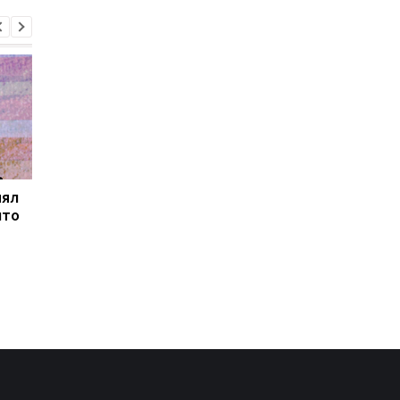
нял
Товарооборот РФ и
В Закарпатье
что
Армении за год
продолжаются
сократился на две
масштабные обыски 
трети
связи с незаконным
списанием
военнообязанных