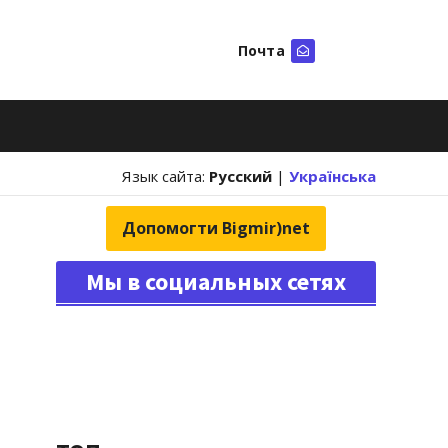
Почта
Искать
Язык сайта:
Русский
|
Українська
Допомогти Bigmir)net
Мы в социальных сетях