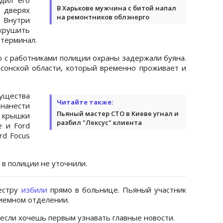
В Харькове мужчина с битой напал
в дверях
на ремонтников облэнерго
Внутри
рушить
 терминал.
 с работниками полиции охраны задержали буяна.
сонской области, который временно проживает и
ущества
Читайте также:
нанести
Пьяный мастер СТО в Киеве угнал и
л крышки
разбил "Лексус" клиента
ge и Ford
rd Focus
 в полиции не уточнили.
сестру
избили
прямо в больнице. Пьяный участник
риемном отделении.
 если хочешь первым узнавать главные новости.