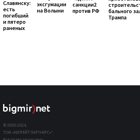
Славянску:
эксгумации
санкции2
строительс
есть
на Волыни
против РФ
бального за
погибший
Трампа
и пятеро
раненых
© 2000-2024,
ТОВ «КЕПРЕЙТ ПАРТНЕРС»".
Все права защищены.