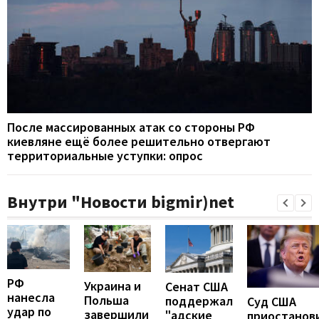
После массированных атак со стороны РФ
киевляне ещё более решительно отвергают
территориальные уступки: опрос
Внутри "Новости bigmir)net
РФ
Украина и
Сенат США
нанесла
Польша
поддержал
Суд США
удар по
завершили
"адские
приостанов