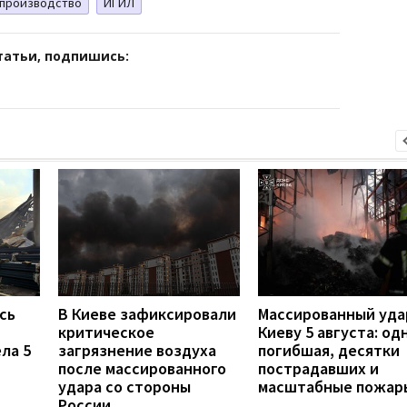
 производство
ИГИЛ
татьи, подпишись:
сь
В Киеве зафиксировали
Массированный уда
критическое
Киеву 5 августа: од
ла 5
загрязнение воздуха
погибшая, десятки
после массированного
пострадавших и
удара со стороны
масштабные пожар
России