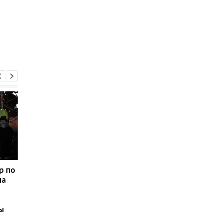
р по
Онлайн-знакомства как
Чернигов под
на
оружие: СБУ сообщила
массированной атак
о новой тактике России
дронов: на месте
против военных
попадания возник
ы
пожар