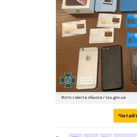
Фото с места обыска / ssu.gov.ua
Читайт