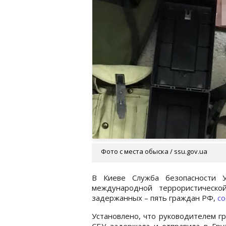
Фото с места обыска / ssu.gov.ua
В Киеве Служба безопасности У
международной террористической
задержанных – пять граждан РФ,
с
Установлено, что руководителем г
СБУ задержала и отправила в Гр