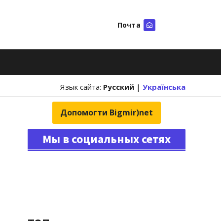
Почта
Искать
Язык сайта:
Русский
|
Українська
Допомогти Bigmir)net
Мы в социальных сетях