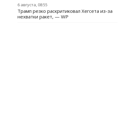
6 августа, 08:55
Трамп резко раскритиковал Хегсета из-за
нехватки ракет, — WP