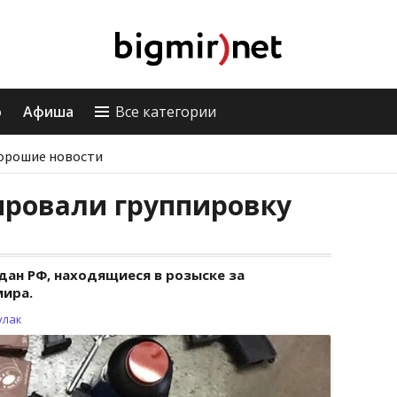
о
Афиша
Все категории
орошие новости
ировали группировку
дан РФ, находящиеся в розыске за
мира.
улак