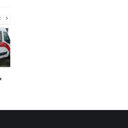
Стало известно, как
Россияне обстрелял
х
сработала ПВО
многоэтажки в
Харькове, есть
погибшие