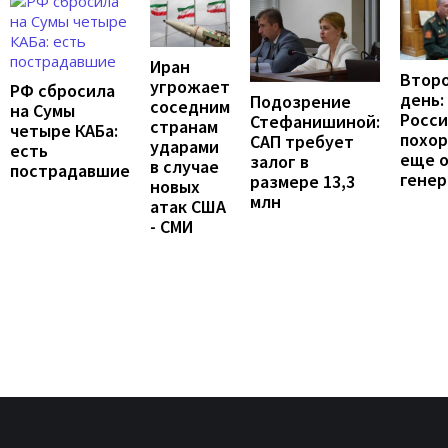
Иран
Второ
угрожает
РФ сбросила
день:
Подозрение
соседним
на Сумы
Росс
Стефанишиной:
странам
четыре КАБа:
похо
САП требует
ударами
есть
еще 
залог в
в случае
пострадавшие
генер
размере 13,3
новых
млн
атак США
- СМИ