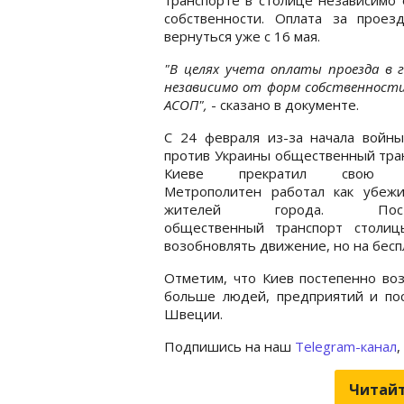
собственности. Оплата за проез
вернуться уже с 16 мая.
"В целях учета оплаты проезда в 
независимо от форм собственности
АСОП",
- сказано в документе.
С 24 февраля из-за начала войны
против Украины общественный тра
Киеве прекратил свою р
Метрополитен работал как убеж
жителей города. Посте
общественный транспорт столиц
возобновлять движение, но на бес
Отметим, что Киев постепенно воз
больше людей, предприятий и пос
Швеции.
Подпишись на наш
Telegram-канал
,
Читайт