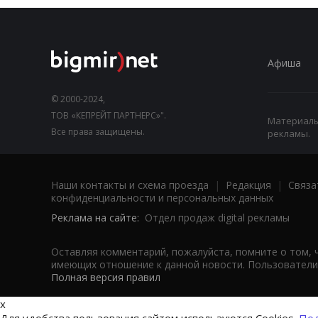
Афиша
© 2000-2024,
ТОВ «КЕПРЕЙТ ПАРТНЕРС»".
Материалы,
Все права защищены.
рекламы.
Наши контакты и схема проезда
|
Редакция
|
Связа
конфиденциальности и персональных данных
Реклама на сайте:
Отдел продаж digital рекламы
Оставляя комментарий, пожалуйста, помните о том, 
имеющих отношение к данной новости. Пользователи,
Полная версия правил
x
Для удобства пользования сайтом используются Cookies.
Под