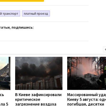
й транспорт
платный проезд
татьи, подпишись:
сь
В Киеве зафиксировали
Массированный уда
критическое
Киеву 5 августа: од
ла 5
загрязнение воздуха
погибшая, десятки