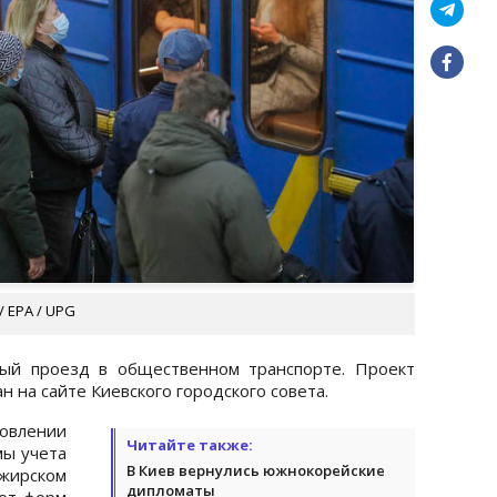
/ EPA / UPG
ный проезд в общественном транспорте. Проект
н на сайте Киевского городского совета.
овлении
Читайте также:
мы учета
В Киев вернулись южнокорейские
ажирском
дипломаты
 от форм