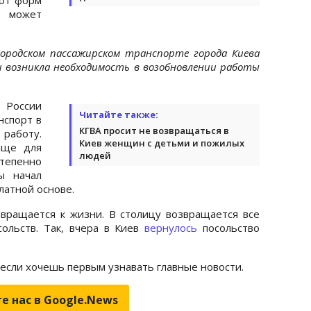
д может
городском пассажирском транспорте города Киева
 возникла необходимость в возобновлении работы
 России
Читайте также:
нспорт в
КГВА просит не возвращаться в
аботу.
Киев женщин с детьми и пожилых
ище для
людей
пенно
ы начал
платной основе.
вращается к жизни. В столицу возвращается все
ольств. Так, вчера в Киев
вернулось
посольство
 если хочешь первым узнавать главные новости.
е нас в Google.News