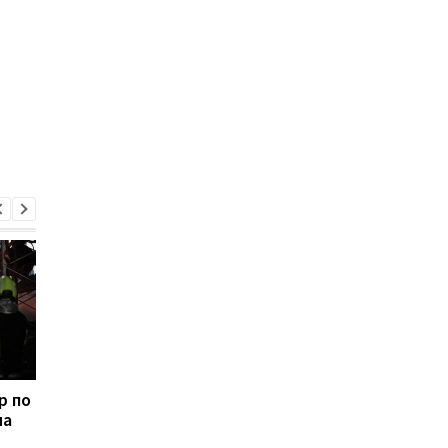
р по
В киевском
Россия нанесла днё
на
метрополитене
ракетный удар по
опровергли
Киеву: в столице