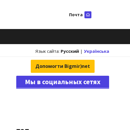
Почта
Искать
Язык сайта:
Русский
|
Українська
Допомогти Bigmir)net
Мы в социальных сетях