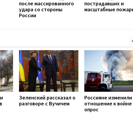
после массированного
пострадавших и
удара со стороны
масштабные пожар
России
ли
Зеленский рассказал о
Россияне изменили
в
разговоре с Вучичем
отношение к войне 
опрос