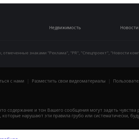
Недвижимость
Новости
 отмеченные знаками "Реклама", "PR", "Спецпроект", "Новости комп
ться с нами
|
Разместить свои видеоматериалы
|
Пользовате
что содержание и тон Вашего сообщения могут задеть чувства 
 которые нарушают эти правила грубо или систематически, буд
робнее...