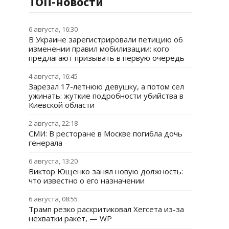
ТОП-новости
6 августа, 16:30
В Украине зарегистрировали петицию об
изменении правил мобилизации: кого
предлагают призывать в первую очередь
4 августа, 16:45
Зарезал 17-летнюю девушку, а потом сел
ужинать: жуткие подробности убийства в
Киевской области
2 августа, 22:18
СМИ: В ресторане в Москве погибла дочь
генерала
6 августа, 13:20
Виктор Ющенко занял новую должность:
что известно о его назначении
6 августа, 08:55
Трамп резко раскритиковал Хегсета из-за
нехватки ракет, — WP