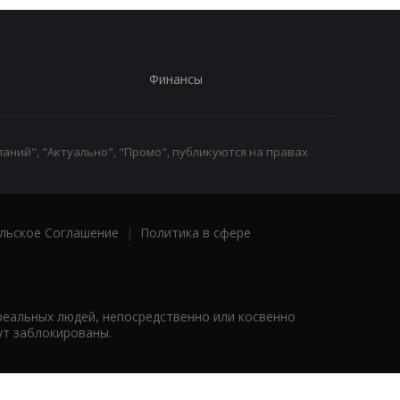
Финансы
аний", "Актуально", "Промо", публикуются на правах
льское Соглашение
|
Политика в сфере
реальных людей, непосредственно или косвенно
ут заблокированы.