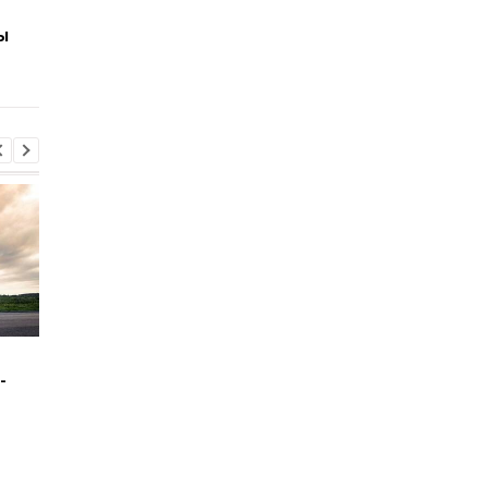
информацию о
раздались взрывы
ы
недопуске людей: в
укрытиях находилось
более 56 тысяч человек
Зеленский: США будут
В Буковине задержа
-
поставлять ракеты для
мужчину, который
Patriot
ранил двух
полицейских