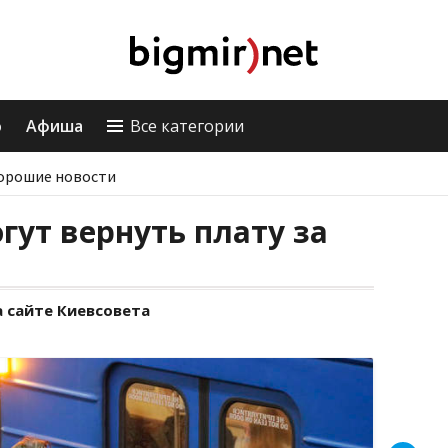
о
Афиша
Все категории
орошие новости
гут вернуть плату за
 сайте Киевсовета