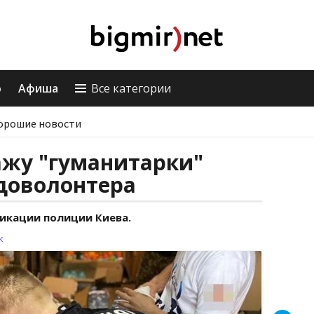
о
Афиша
Все категории
орошие новости
ажу "гуманитарки"
доволонтера
икации полиции Киева.
к