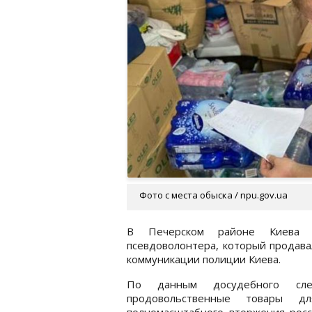
Фото с места обыска / npu.gov.ua
В Печерском районе Киева п
псевдоволонтера, который продав
коммуникации полиции Киева.
По данным досудебного след
продовольственные товары дл
полномасштабного вторжения росси