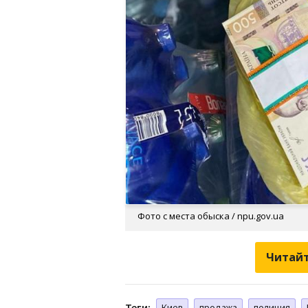
Фото с места обыска / npu.gov.ua
Читайт
Теги:
Киев
продажа
полиция