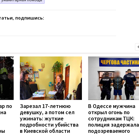
татьи, подпишись:
ар по
Зарезал 17-летнюю
В Одессе мужчина
дна
девушку, а потом сел
открыл огонь по
ужинать: жуткие
сотрудникам ТЦК:
подробности убийства
полиция задержала
ры
в Киевской области
подозреваемого