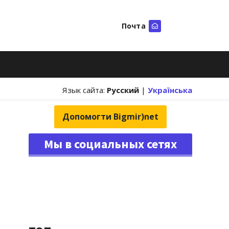
Почта
Искать
Язык сайта:
Русский
|
Українська
Допомогти Bigmir)net
Мы в социальных сетях