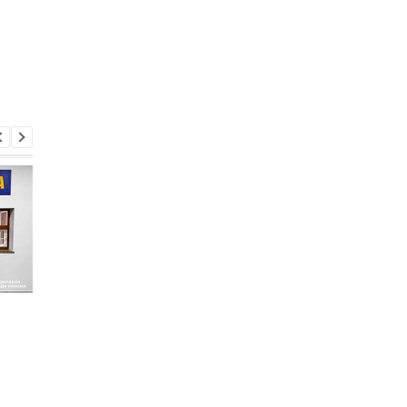
В киевском
В Черновицкой обла
метрополитене
мужчина открыл ого
опровергли
по сотрудникам
информацию о
правоохранительны
недопуске людей: в
органов и скрылся в
укрытиях находилось
лесу