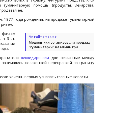
л гуманитарную помощь (продукты, лекарства,
продавал ее.
, 1977 года рождения, на продаже гуманитарной
гривен.
 фактам
Читайте также:
ч. 3 ст.
Мошенники организовали продажу
аказание
"гуманитарки" на 60 млн грн
боды.
охранители
ликвидировали
две связанные между
 занимались незаконной переправкой за границу
 если хочешь первым узнавать главные новости.